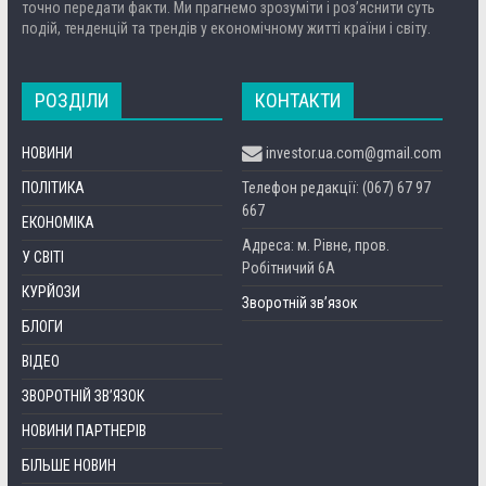
точно передати факти. Ми прагнемо зрозуміти і роз’яснити суть
подій, тенденцій та трендів у економічному житті країни і світу.
РОЗДІЛИ
КОНТАКТИ
НОВИНИ
investor.ua.com@gmail.com
ПОЛІТИКА
Телефон редакції: (067) 67 97
667
ЕКОНОМІКА
Адреса: м. Рівне, пров.
У СВІТІ
Робітничий 6А
КУРЙОЗИ
Зворотній зв’язок
БЛОГИ
ВІДЕО
ЗВОРОТНІЙ ЗВ’ЯЗОК
НОВИНИ ПАРТНЕРІВ
БІЛЬШЕ НОВИН