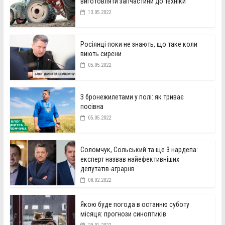
виготовляти запчастини до техніки
13.05.2022
Росіянці поки не знають, що таке коли
виють сирени
05.05.2022
З бронежилетами у полі: як триває
посівна
05.05.2022
Соломчук, Сольський та ще 3 нардепа:
експерт назвав найефективніших
депутатів-аграріїв
08.02.2022
Якою буде погода в останню суботу
місяця: прогнози синоптиків