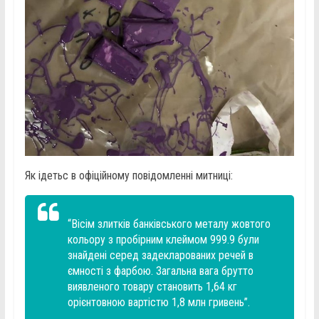
Як ідетьс в офіційному повідомленні митниці:
“Вісім злитків банківського металу жовтого
кольору з пробірним клеймом 999.9 були
знайдені серед задекларованих речей в
ємності з фарбою. Загальна вага брутто
виявленого товару становить 1,64 кг
орієнтовною вартістю 1,8 млн гривень”.