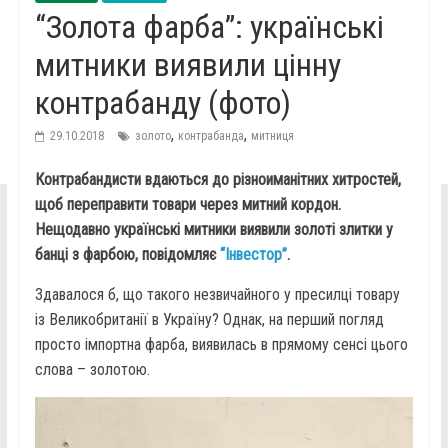
“Золота фарба”: українські
митники виявили цінну
контрабанду (фото)
,
,
29.10.2018
золото
контрабанда
митниця
Контрабандисти вдаються до різноиманітних хитростей,
щоб переправити товари через митний кордон.
Нещодавно українські митники виявили золоті злитки у
банці з фарбою, повідомляє
“Інвестор”
.
Здавалося б, що такого незвичайного у пресилці товару
із Великобританії в Україну? Однак, на перший погляд
просто імпортна фарба, виявилась в прямому сенсі цього
слова – золотою.