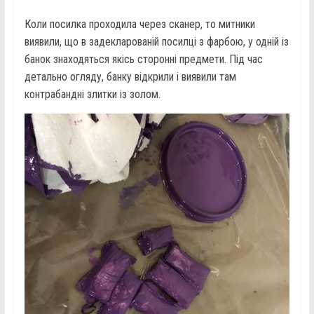
Коли посилка проходила через сканер, то митники
виявили, що в задекларованій посилці з фарбою, у одній із
банок знаходяться якісь сторонні предмети. Під час
детально огляду, банку відкрили і виявили там
контрабандні злитки із золом.