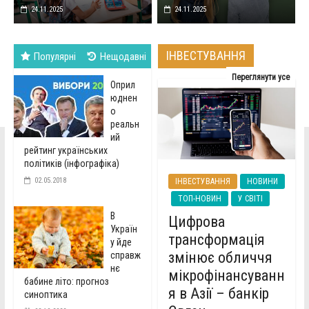
24.11.2025
24.11.2025
ІНВЕСТУВАННЯ
Популярні
Нещодавні
Переглянути усе
Оприл
юднен
о
реальн
ий
рейтинг українських
політиків (інфографіка)
02.05.2018
ІНВЕСТУВАННЯ
НОВИНИ
ТОП-НОВИН
У СВІТІ
В
Цифрова
Україн
трансформація
у йде
змінює обличчя
справж
нє
мікрофінансуванн
бабине літо: прогноз
я в Азії – банкір
синоптика