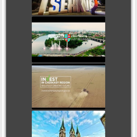
Vinnytsia region welcomes.
(Вінницька область запрошує)
Invest in Cherkasy region
(Інвестуй в Черкаську
область)
Invest in Lviv region (Інвестуй в
Лівську область)