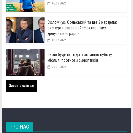
05.05.2022
Соломчук, Сольський та ще 3 нардепа:
експерт назвав найефективніших
депутатів-аграріїв
08.02.2022
Якою буде погода в останню суботу
місяця: прогнози синоптиків
29.01.2022
Завантажити ще
ПРО НАС