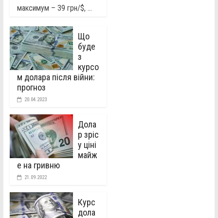
максимум – 39 грн/$, ...
Що
буде
з
курсо
м долара після війни:
прогноз
20.04.2023
Дола
р зріс
у ціні
майж
е на гривню
21.09.2022
Курс
дола