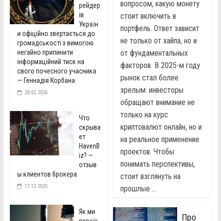
вопросом, какую монету
рейдер
ів
стоит включить в
Україн
портфель. Ответ зависит
и офіційно звертається до
не только от хайпа, но и
громадськості з вимогою
негайно припинити
от фундаментальных
інформаційний тиск на
факторов. В 2025-м году
свого почесного учасника
рынок стал более
— Геннадія Корбана
зрелым: инвесторы
20.02.2026
обращают внимание не
только на курс
Что
криптовалют онлайн, но и
скрыва
ет
на реальное применение
HavenB
проектов. Чтобы
iz? —
понимать перспективы,
отзыв
ы клиентов брокера
стоит взглянуть на
17.12.2025
прошлые ...
Як ми
Про
переїх