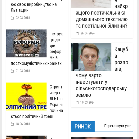
ює своє виробництво на
найкр
Львівщині
ащого постачальника
02.03.2018
домашнього текстилю
та постільної білизни?
Інструк
26.04.2024
ції до
дій:
Кацуб
рефор
а
ми в
розпо
посткомуністичних країнах
вів,
01.03.2018
чому варто
інвестувати у
Стрипт
сільськогосподарську
изер і
землю
ЛГБТ: в
19.03.2024
Україні
почина
ється політичний треш
18.06.2018
РИНОК
Переглянути усе