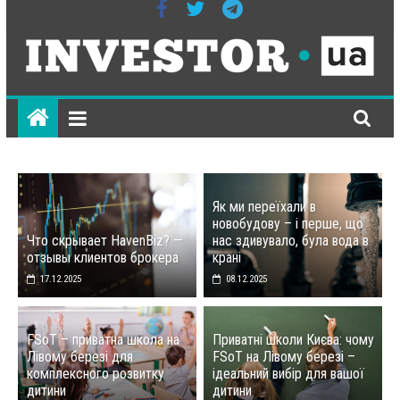
ІНВЕСТОР-
ЮА
всеукраїнське
Як ми переїхали в
інтернет-
новобудову – і перше, що
видання
Что скрывает HavenBiz? —
нас здивувало, була вода в
отзывы клиентов брокера
крані
на
економічну
17.12.2025
08.12.2025
тематику
FSoT – приватна школа на
Приватні школи Києва: чому
Лівому березі для
FSoT на Лівому березі –
комплексного розвитку
ідеальний вибір для вашої
дитини
дитини