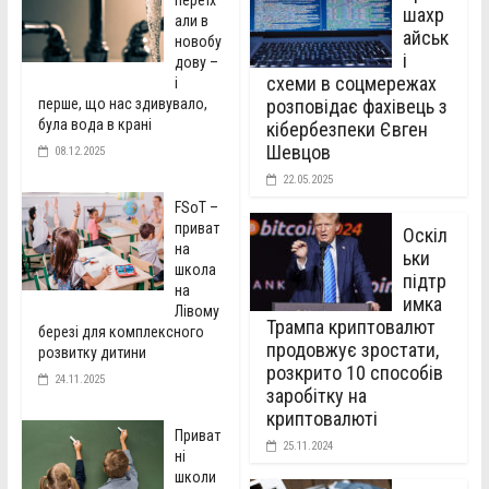
шахр
али в
айськ
новобу
і
дову –
схеми в соцмережах
і
перше, що нас здивувало,
розповідає фахівець з
була вода в крані
кібербезпеки Євген
Шевцов
08.12.2025
22.05.2025
FSoT –
приват
Оскіл
на
ьки
школа
підтр
на
имка
Лівому
Трампа криптовалют
березі для комплексного
продовжує зростати,
розвитку дитини
розкрито 10 способів
24.11.2025
заробітку на
криптовалюті
Приват
25.11.2024
ні
школи