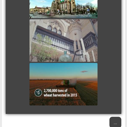
Invest in Odessa - best city for
business in Ukraine (Одеса
найкраще місто для бізнесу в
Україні)
Сільськогосподарський
потенціал Херсонщини
...