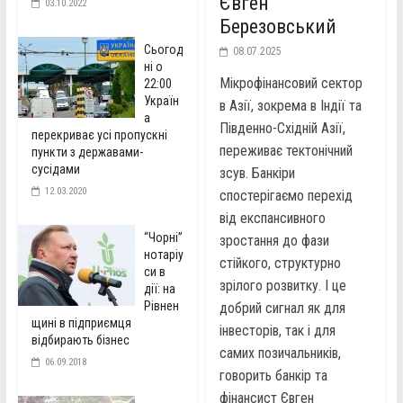
Євген
03.10.2022
Березовський
Сьогод
08.07.2025
ні о
Мікрофінансовий сектор
22:00
Україн
в Азії, зокрема в Індії та
а
Південно-Східній Азії,
перекриває усі пропускні
переживає тектонічний
пункти з державами-
сусідами
зсув. Банкіри
12.03.2020
спостерігаємо перехід
від експансивного
“Чорні”
зростання до фази
нотаріу
стійкого, структурно
си в
зрілого розвитку. І це
дії: на
Рівнен
добрий сигнал як для
щині в підприємця
інвесторів, так і для
відбирають бізнес
самих позичальників,
06.09.2018
говорить банкір та
фінансист Євген