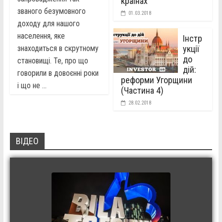
країнах
званого безумовного
01.03.2018
доходу для нашого
населення, яке
Інстр
знаходиться в скрутному
укції
до
становищі. Те, про що
дій:
говорили в довоєнні роки
реформи Угорщини
і що не ...
(Частина 4)
28.02.2018
ВІДЕО
Invest in Bila Tserkva (Інвестуй
в Білу Церкву)