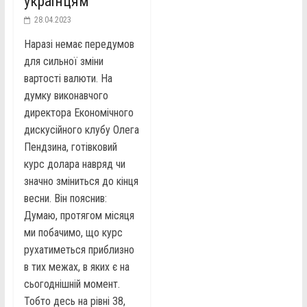
українцям
28.04.2023
Наразі немає передумов
для сильної зміни
вартості валюти. На
думку виконавчого
директора Економічного
дискусійного клубу Олега
Пендзина, готівковий
курс долара навряд чи
значно зміниться до кінця
весни. Він пояснив:
Думаю, протягом місяця
ми побачимо, що курс
рухатиметься приблизно
в тих межах, в яких є на
сьогоднішній момент.
Тобто десь на рівні 38,