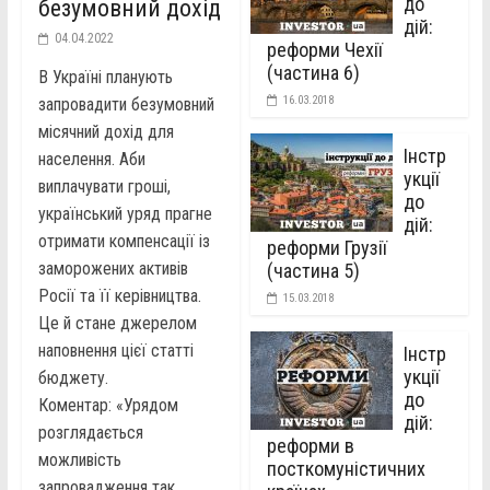
до
безумовний дохід
дій:
04.04.2022
реформи Чехії
(частина 6)
В Україні планують
16.03.2018
запровадити безумовний
місячний дохід для
Інстр
населення. Аби
укції
виплачувати гроші,
до
український уряд прагне
дій:
отримати компенсації із
реформи Грузії
заморожених активів
(частина 5)
Росії та її керівництва.
15.03.2018
Це й стане джерелом
наповнення цієї статті
Інстр
укції
бюджету.
до
Коментар: «Урядом
дій:
розглядається
реформи в
можливість
посткомуністичних
запровадження так