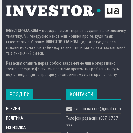
ІНВЕСТОР-ЮА.КОМ
– всеукраїнське інтернет-видання на економічну
тематику. Ми генеруємо найсвіжіші новини про те, куди та як
інвестувати в Україну.
ІНВЕСТОР-ЮА.КОМ
щодня готує для вас
головні новини зі світу бізнесу та аналітичні матеріали про світовий
та вітчизняний ринки.
Редакція ставить перед собою завдання не лише оперативно і
точно передати факти. Ми прагнемо зрозуміти і роз’яснити суть
подій, тенденцій та трендів у економічному житті країни і світу.
РОЗДІЛИ
КОНТАКТИ
НОВИНИ
investor.ua.com@gmail.com
ПОЛІТИКА
Телефон редакції: (067) 67 97
667
ЕКОНОМІКА