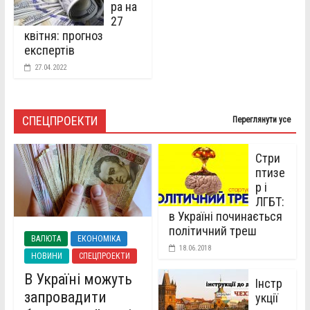
ра на
27
квітня: прогноз
експертів
27.04.2022
СПЕЦПРОЕКТИ
Переглянути усе
Стри
птизе
р і
ЛГБТ:
в Україні починається
політичний треш
ВАЛЮТА
ЕКОНОМІКА
18.06.2018
НОВИНИ
СПЕЦПРОЕКТИ
В Україні можуть
Інстр
запровадити
укції