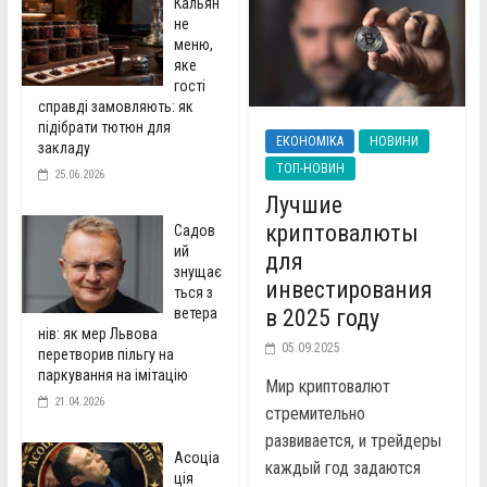
Кальян
не
меню,
яке
гості
справді замовляють: як
підібрати тютюн для
ЕКОНОМІКА
НОВИНИ
закладу
ТОП-НОВИН
25.06.2026
Лучшие
криптовалюты
Садов
ий
для
знущає
инвестирования
ться з
ветера
в 2025 году
нів: як мер Львова
05.09.2025
перетворив пільгу на
паркування на імітацію
Мир криптовалют
21.04.2026
стремительно
развивается, и трейдеры
Асоціа
каждый год задаются
ція