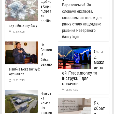
Щойно
Березовський. За
в Сирії
словами експерта,
підірва
ли
ключовим сигналом для
російс
ринку стало нещодавнє
ьку військову базу
рішення Резервного
17.02.2020
банку Індії ...
На
Банков
Огля
ій
д
бійка:
можл
Бакано
ивост
в вибив Богдану зуб:
ей iTrade.money та
журналіст
інструкції для
02.11.2019
новачків
25.06.2025
Німець
ка
Як
компа
обрат
нія
розшир
и