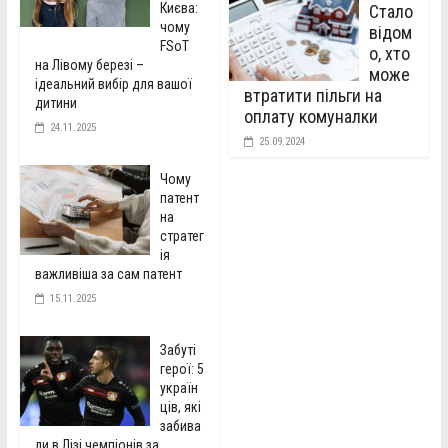
Києва:
Стало
чому
відом
FSoT
о, хто
на Лівому березі –
може
ідеальний вибір для вашої
втратити пільги на
дитини
оплату комуналки
24.11.2025
25.09.2024
Чому
патент
на
стратег
ія
важливіша за сам патент
15.11.2025
Забуті
герої: 5
україн
ців, які
забива
ли в Лізі чемпіонів за