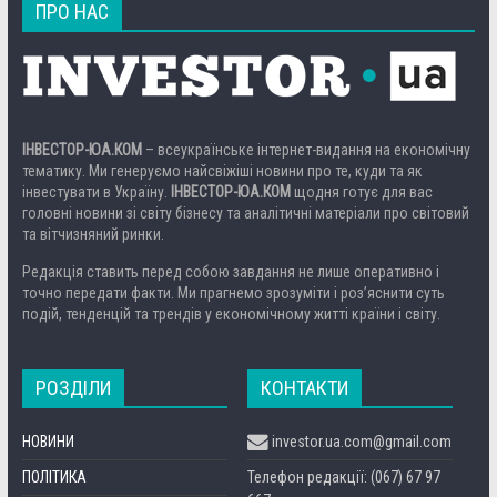
ПРО НАС
ІНВЕСТОР-ЮА.КОМ
– всеукраїнське інтернет-видання на економічну
тематику. Ми генеруємо найсвіжіші новини про те, куди та як
інвестувати в Україну.
ІНВЕСТОР-ЮА.КОМ
щодня готує для вас
головні новини зі світу бізнесу та аналітичні матеріали про світовий
та вітчизняний ринки.
Редакція ставить перед собою завдання не лише оперативно і
точно передати факти. Ми прагнемо зрозуміти і роз’яснити суть
подій, тенденцій та трендів у економічному житті країни і світу.
РОЗДІЛИ
КОНТАКТИ
НОВИНИ
investor.ua.com@gmail.com
ПОЛІТИКА
Телефон редакції: (067) 67 97