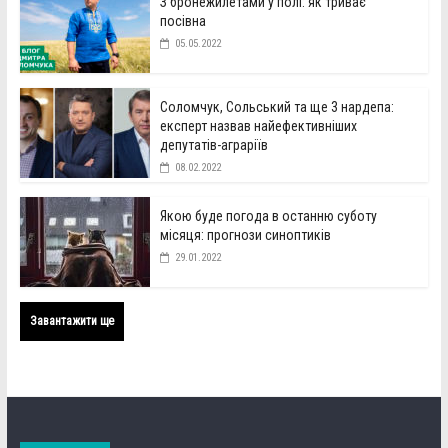
З бронежилетами у полі: як триває
посівна
05.05.2022
Соломчук, Сольський та ще 3 нардепа:
експерт назвав найефективніших
депутатів-аграріїв
08.02.2022
Якою буде погода в останню суботу
місяця: прогнози синоптиків
29.01.2022
Завантажити ще