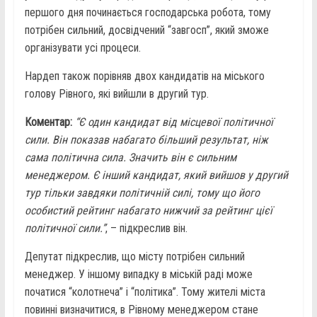
першого дня починається господарська робота, тому
потрібен сильний, досвідчений “завгосп”, який зможе
організувати усі процеси.
Нардеп також порівняв двох кандидатів на міського
голову Рівного, які вийшли в другий тур.
Коментар:
“Є один кандидат від місцевої політичної
сили. Він показав набагато більший результат, ніж
сама політична сила. Значить він є сильним
менеджером. Є інший кандидат, який вийшов у другий
тур тільки завдяки політичній силі, тому що його
особистий рейтинг набагато нижчий за рейтинг цієї
політичної сили.”
, – підкреслив він.
Депутат підкреслив, що місту потрібен сильний
менеджер. У іншому випадку в міській раді може
початися “колотнеча” і “політика”. Тому жителі міста
повинні визначитися, в Рівному менеджером стане