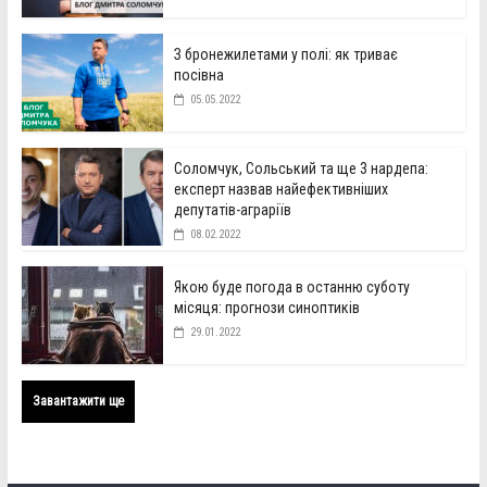
З бронежилетами у полі: як триває
посівна
05.05.2022
Соломчук, Сольський та ще 3 нардепа:
експерт назвав найефективніших
депутатів-аграріїв
08.02.2022
Якою буде погода в останню суботу
місяця: прогнози синоптиків
29.01.2022
Завантажити ще