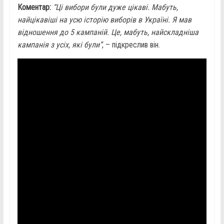
Коментар:
“Ці вибори були дуже цікаві. Мабуть,
найцікавіші на усю історію виборів в Україні. Я мав
відношення до 5 кампаній. Це, мабуть, найскладніша
кампанія з усіх, які були”
, – підкреслив він.