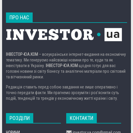
ПРО НАС
ІНВЕСТОР-ЮА.КОМ
– всеукраїнське інтернет-видання на економічну
тематику. Ми генеруємо найсвіжіші новини про те, куди та як
інвестувати в Україну.
ІНВЕСТОР-ЮА.КОМ
щодня готує для вас
головні новини зі світу бізнесу та аналітичні матеріали про світовий
та вітчизняний ринки.
Редакція ставить перед собою завдання не лише оперативно і
точно передати факти. Ми прагнемо зрозуміти і роз’яснити суть
подій, тенденцій та трендів у економічному житті країни і світу.
РОЗДІЛИ
КОНТАКТИ
НОВИНИ
investor.ua.com@gmail.com