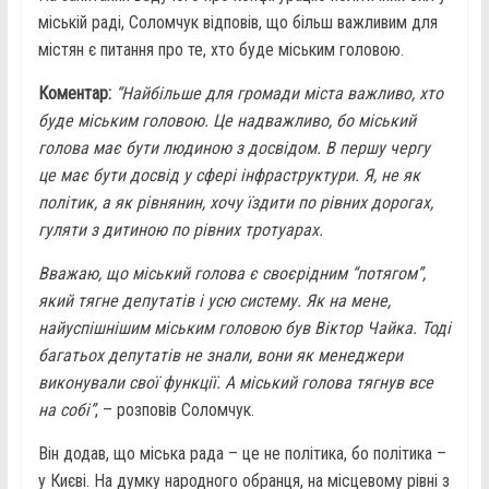
міській раді, Соломчук відповів, що більш важливим для
містян є питання про те, хто буде міським головою.
Коментар:
“Найбільше для громади міста важливо, хто
буде міським головою. Це надважливо, бо міський
голова має бути людиною з досвідом. В першу чергу
це має бути досвід у сфері інфраструктури. Я, не як
політик, а як рівнянин, хочу їздити по рівних дорогах,
гуляти з дитиною по рівних тротуарах.
Вважаю, що міський голова є своєрідним “потягом”,
який тягне депутатів і усю систему. Як на мене,
найуспішнішим міським головою був Віктор Чайка. Тоді
багатьох депутатів не знали, вони як менеджери
виконували свої функції. А міський голова тягнув все
на собі”
, – розповів Соломчук.
Він додав, що міська рада – це не політика, бо політика –
у Києві. На думку народного обранця, на місцевому рівні з