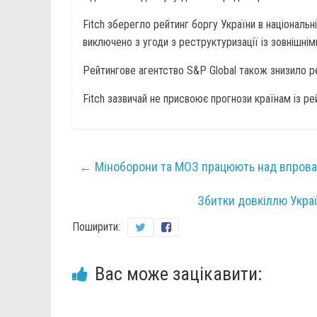
Fitch зберегло рейтинг боргу України в національній
виключено з угоди з реструктуризації із зовнішні
Рейтингове агентство S&P Global також знизило ре
Fitch зазвичай не присвоює прогнози країнам із р
←
Міноборони та МОЗ працюють над впрова
Збитки довкіллю Укра
Поширити:
Вас може зацікавити: