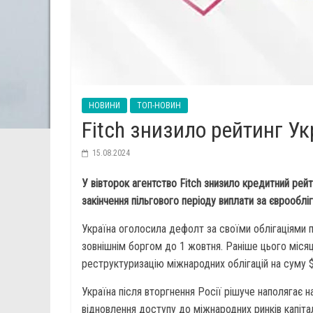
НОВИНИ
ТОП-НОВИН
Fitch знизило рейтинг У
15.08.2024
У вівторок агентство Fitch знизило кредитний рей
закінчення пільгового періоду виплати за єврооблі
Україна оголосила дефолт за своїми облігаціями п
зовнішнім боргом до 1 жовтня. Раніше цього місяц
реструктуризацію міжнародних облігацій на суму 
Україна після вторгнення Росії рішуче наполягає н
відновлення доступу до міжнародних ринків капіта