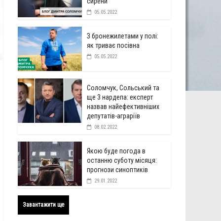
сирени
05.05.2022
З бронежилетами у полі:
як триває посівна
05.05.2022
Соломчук, Сольський та
ще 3 нардепа: експерт
назвав найефективніших
депутатів-аграріїв
08.02.2022
Якою буде погода в
останню суботу місяця:
прогнози синоптиків
29.01.2022
Завантажити ще