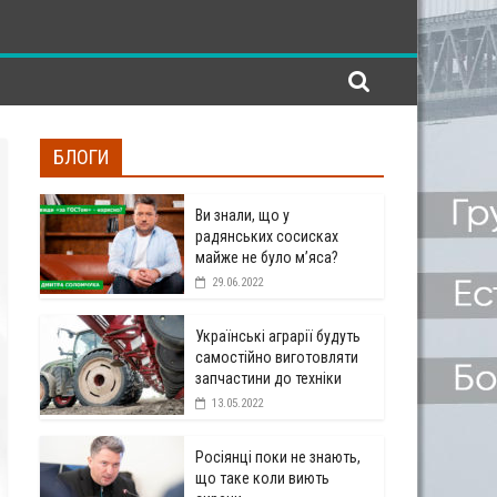
БЛОГИ
Ви знали, що у
радянських сосисках
майже не було м’яса?
29.06.2022
Українські аграрії будуть
самостійно виготовляти
запчастини до техніки
13.05.2022
Росіянці поки не знають,
що таке коли виють