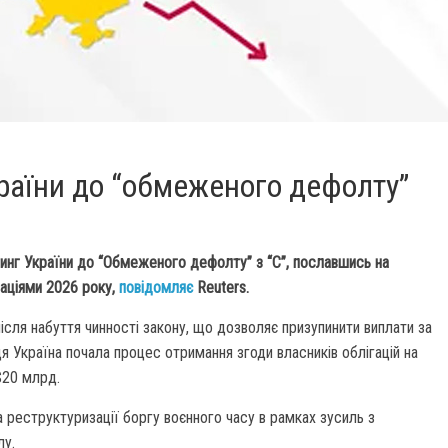
країни до “обмеженого дефолту”
тинг України до “Обмеженого дефолту” з “C”, пославшись на
гаціями 2026 року,
повідомляє
Reuters.
ісля набуття чинності закону, що дозволяє призупинити виплати за
я Україна почала процес отримання згоди власників облігацій на
$20 млрд.
а реструктуризації боргу воєнного часу в рамках зусиль з
лу.