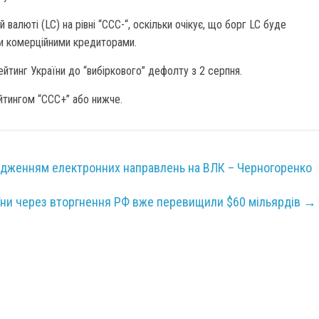
 валюті (LC) на рівні “CCC-“, оскільки очікує, що борг LC буде
ми комерційними кредиторами.
йтинг України до “вибіркового” дефолту з 2 серпня.
ейтингом “ССС+” або нижче.
дженням електронних направлень на ВЛК – Черногоренко
їни через вторгнення РФ вже перевищили $60 мільярдів
→