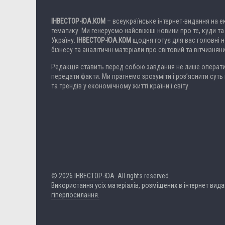
ІНВЕСТОР-ЮА.КОМ
– всеукраїнське інтернет-видання на 
тематику. Ми генеруємо найсвіжіші новини про те, куди та
Україну.
ІНВЕСТОР-ЮА.КОМ
щодня готує для вас головні но
бізнесу та аналітичні матеріали про світовий та вітчизнян
Редакція ставить перед собою завдання не лише операти
передати факти. Ми прагнемо зрозуміти і роз’яснити суть 
та трендів у економічному житті країни і світу.
© 2026
ІНВЕСТОР-ЮА
. All rights reserved.
Використання усіх матеріалів, розміщених в інтернет вид
гіперпосилання.