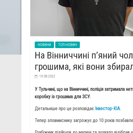
НОВИНИ
ТОП-НОВИН
На Вінниччині п’яний чол
грошима, які вони збира
19.08.2022
У Тульчині, що на Вінниччині, поліція затримала н
коробку із грошима для ЗСУ.
Детальніше про це розповідає
Інвестор-ЮА.
Тепер зловмиснику загрожує до 10 років позбавле
Грабіжник підійшов до малечі та зухвало відібрав 