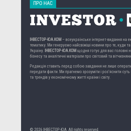
ПРО НАС
ІНВЕСТОР-ЮА.КОМ
– всеукраїнське інтернет-видання на 
тематику. Ми генеруємо найсвіжіші новини про те, куди та
Україну.
ІНВЕСТОР-ЮА.КОМ
щодня готує для вас головні но
бізнесу та аналітичні матеріали про світовий та вітчизнян
Редакція ставить перед собою завдання не лише операти
передати факти. Ми прагнемо зрозуміти і роз’яснити суть 
та трендів у економічному житті країни і світу.
© 2026
ІНВЕСТОР-ЮА
. All rights reserved.