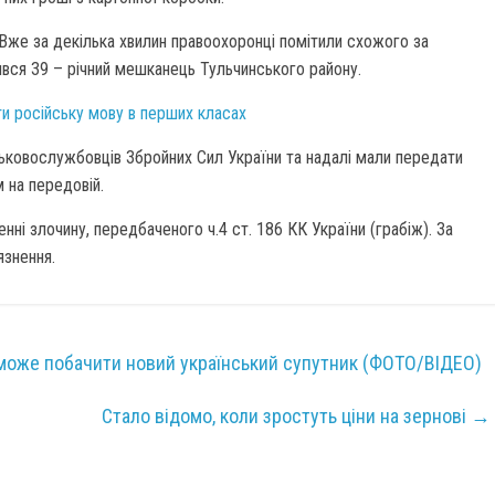
. Вже за декілька хвилин правоохоронці помітили схожого за
ився 39 – річний мешканець Тульчинського району.
ти російську мову в перших класах
ськовослужбовців Збройних Сил України та надалі мали передати
 на передовій.
нні злочину, передбаченого ч.4 ст. 186 КК України (грабіж). За
язнення.
 може побачити новий український супутник (ФОТО/ВІДЕО)
Стало відомо, коли зростуть ціни на зернові
→