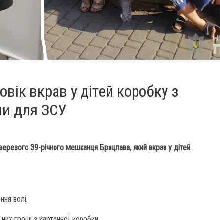
овік вкрав у дітей коробку з
ли для ЗСУ
етверезого 39-річного мешканця Брацлава, який вкрав у дітей
ння волі.
у них гроші з картонної коробки.