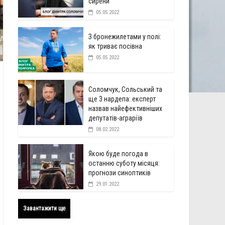
сирени
05.05.2022
З бронежилетами у полі:
як триває посівна
05.05.2022
Соломчук, Сольський та
ще 3 нардепа: експерт
назвав найефективніших
депутатів-аграріїв
08.02.2022
Якою буде погода в
останню суботу місяця:
прогнози синоптиків
29.01.2022
Завантажити ще