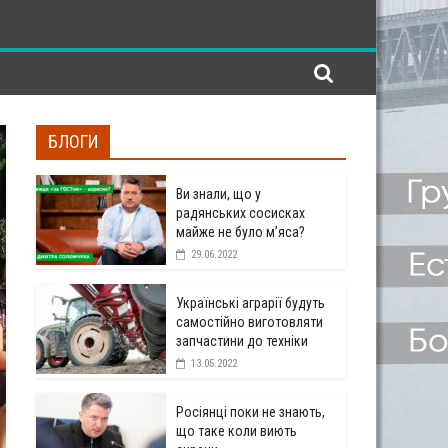
БЛОГИ
Ви знали, що у
радянських сосисках
майже не було м’яса?
29.06.2022
Українські аграрії будуть
самостійно виготовляти
запчастини до техніки
13.05.2022
Росіянці поки не знають,
що таке коли виють