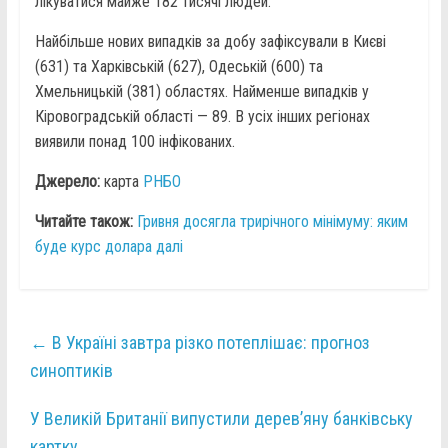
лікуватися майже 182 тисячі людей.
Найбільше нових випадків за добу зафіксували в Києві
(631) та Харківській (627), Одеській (600) та
Хмельницькій (381) областях. Найменше випадків у
Кіровоградській області — 89. В усіх інших регіонах
виявили понад 100 інфікованих.
Джерело:
карта
РНБО
Читайте також:
Гривня досягла трирічного мінімуму: яким
буде курс долара далі
←
В Україні завтра різко потеплішає: прогноз
синоптиків
У Великій Британії випустили дерев’яну банківську
картку
→