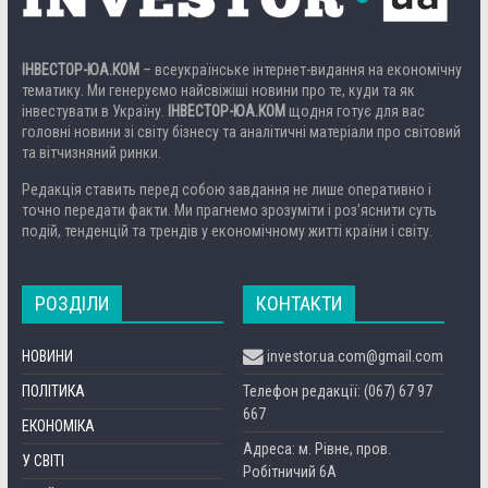
ІНВЕСТОР-ЮА.КОМ
– всеукраїнське інтернет-видання на економічну
тематику. Ми генеруємо найсвіжіші новини про те, куди та як
інвестувати в Україну.
ІНВЕСТОР-ЮА.КОМ
щодня готує для вас
головні новини зі світу бізнесу та аналітичні матеріали про світовий
та вітчизняний ринки.
Редакція ставить перед собою завдання не лише оперативно і
точно передати факти. Ми прагнемо зрозуміти і роз’яснити суть
подій, тенденцій та трендів у економічному житті країни і світу.
РОЗДІЛИ
КОНТАКТИ
НОВИНИ
investor.ua.com@gmail.com
ПОЛІТИКА
Телефон редакції: (067) 67 97
667
ЕКОНОМІКА
Адреса: м. Рівне, пров.
У СВІТІ
Робітничий 6А