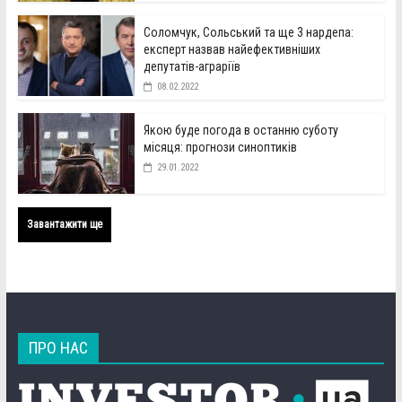
Соломчук, Сольський та ще 3 нардепа:
експерт назвав найефективніших
депутатів-аграріїв
08.02.2022
Якою буде погода в останню суботу
місяця: прогнози синоптиків
29.01.2022
Завантажити ще
ПРО НАС