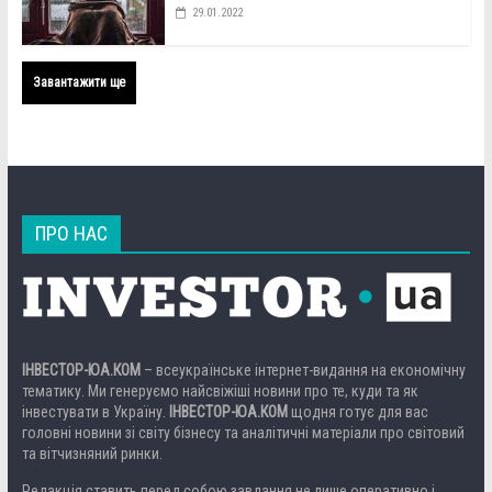
29.01.2022
Завантажити ще
ПРО НАС
ІНВЕСТОР-ЮА.КОМ
– всеукраїнське інтернет-видання на економічну
тематику. Ми генеруємо найсвіжіші новини про те, куди та як
інвестувати в Україну.
ІНВЕСТОР-ЮА.КОМ
щодня готує для вас
головні новини зі світу бізнесу та аналітичні матеріали про світовий
та вітчизняний ринки.
Редакція ставить перед собою завдання не лише оперативно і