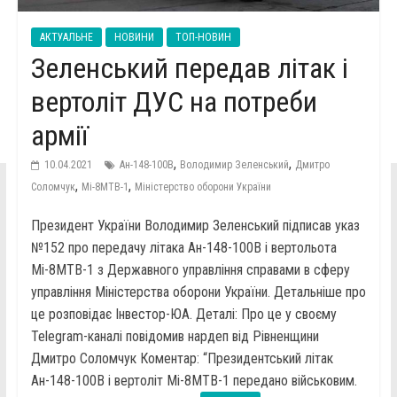
АКТУАЛЬНЕ
НОВИНИ
ТОП-НОВИН
Зеленський передав літак і
вертоліт ДУС на потреби
армії
,
,
10.04.2021
Ан-148-100В
Володимир Зеленський
Дмитро
,
,
Соломчук
Мі-8МТВ-1
Міністерство оборони України
Президент України Володимир Зеленський підписав указ
№152 про передачу літака Ан-148-100В і вертольота
Мі-8МТВ-1 з Державного управління справами в сферу
управління Міністерства оборони України. Детальніше про
це розповідає Інвестор-ЮА. Деталі: Про це у своєму
Telegram-каналі повідомив нардеп від Рівненщини
Дмитро Соломчук Коментар: “Президентський літак
Ан-148-100В і вертоліт Мі-8МТВ-1 передано військовим.