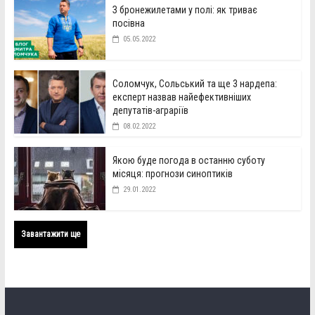
З бронежилетами у полі: як триває
посівна
05.05.2022
Соломчук, Сольський та ще 3 нардепа:
експерт назвав найефективніших
депутатів-аграріїв
08.02.2022
Якою буде погода в останню суботу
місяця: прогнози синоптиків
29.01.2022
Завантажити ще