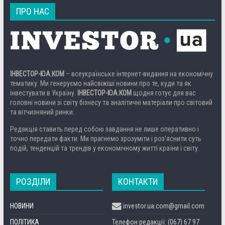
ПРО НАС
ІНВЕСТОР-ЮА.КОМ
– всеукраїнське інтернет-видання на економічну
тематику. Ми генеруємо найсвіжіші новини про те, куди та як
інвестувати в Україну.
ІНВЕСТОР-ЮА.КОМ
щодня готує для вас
головні новини зі світу бізнесу та аналітичні матеріали про світовий
та вітчизняний ринки.
Редакція ставить перед собою завдання не лише оперативно і
точно передати факти. Ми прагнемо зрозуміти і роз’яснити суть
подій, тенденцій та трендів у економічному житті країни і світу.
РОЗДІЛИ
КОНТАКТИ
НОВИНИ
investor.ua.com@gmail.com
ПОЛІТИКА
Телефон редакції: (067) 67 97