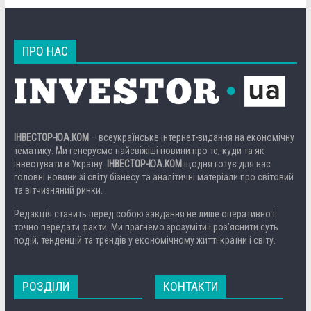
ПРО НАС
ІНВЕСТОР-ЮА.КОМ
– всеукраїнське інтернет-видання на економічну
тематику. Ми генеруємо найсвіжіші новини про те, куди та як
інвестувати в Україну.
ІНВЕСТОР-ЮА.КОМ
щодня готує для вас
головні новини зі світу бізнесу та аналітичні матеріали про світовий
та вітчизняний ринки.
Редакція ставить перед собою завдання не лише оперативно і
точно передати факти. Ми прагнемо зрозуміти і роз’яснити суть
подій, тенденцій та трендів у економічному житті країни і світу.
РОЗДІЛИ
КОНТАКТИ