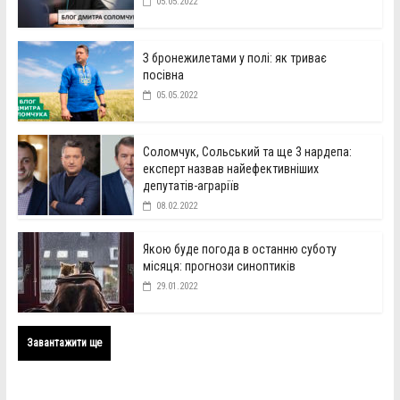
05.05.2022
З бронежилетами у полі: як триває
посівна
05.05.2022
Соломчук, Сольський та ще 3 нардепа:
експерт назвав найефективніших
депутатів-аграріїв
08.02.2022
Якою буде погода в останню суботу
місяця: прогнози синоптиків
29.01.2022
Завантажити ще