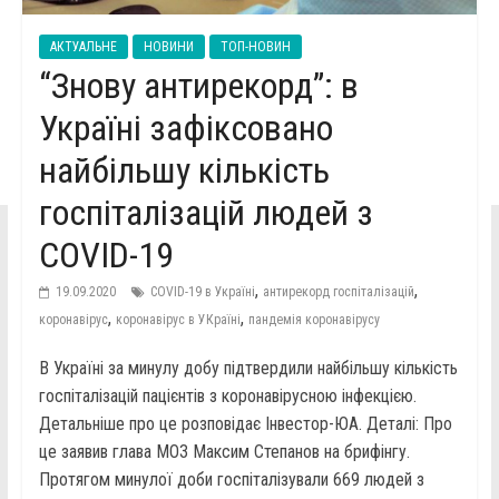
АКТУАЛЬНЕ
НОВИНИ
ТОП-НОВИН
“Знову антирекорд”: в
Україні зафіксовано
найбільшу кількість
госпіталізацій людей з
COVID-19
,
,
19.09.2020
COVID-19 в Україні
антирекорд госпіталізацій
,
,
коронавірус
коронавірус в УКраїні
пандемія коронавірусу
В Україні за минулу добу підтвердили найбільшу кількість
госпіталізацій пацієнтів з коронавірусною інфекцією.
Детальніше про це розповідає Інвестор-ЮА. Деталі: Про
це заявив глава МОЗ Максим Степанов на брифінгу.
Протягом минулої доби госпіталізували 669 людей з