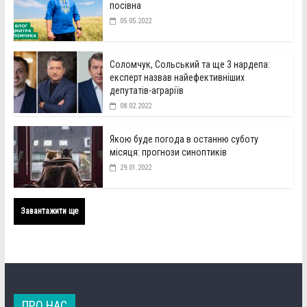
посівна
05.05.2022
Соломчук, Сольський та ще 3 нардепа:
експерт назвав найефективніших
депутатів-аграріїв
08.02.2022
Якою буде погода в останню суботу
місяця: прогнози синоптиків
29.01.2022
Завантажити ще
ПРО НАС