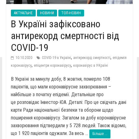
АКТУАЛЬНЕ
НОВИНИ
ТОП-НОВИН
В Україні зафіксовано
антирекорд смертності від
COVID-19
,
,
10.10.2020
COVID-19 в Україні
антирекорд смертності
епідемія
,
,
коронавірусу
епіцентри коронавірусу
коронавірус в УКраїні
В Україні за минулу добу, 8 жовтня, померло 108
пацієнтів, що мали коронавірусне захворювання –
найбільше з початку епідемії. Детальніше про
це розповідає Інвестор-ЮА. Деталі: Про це свідчать дані
карти Ради національної безпеки та оборони щодо
поширення коронавірусу. Загалом за добу коронавірусне
захворювання підтвердили у 5 728 людей. Також відомо,
що 1 920 пацієнтів одужали. За весь ...
Більше ...