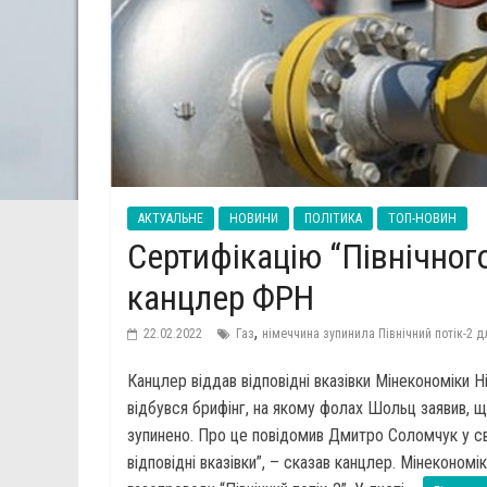
АКТУАЛЬНЕ
НОВИНИ
ПОЛІТИКА
ТОП-НОВИН
Сертифікацію “Північного
канцлер ФРН
,
22.02.2022
Газ
німеччина зупинила Північний потік-2 дл
Канцлер віддав відповідні вказівки Мінекономіки 
відбувся брифінг, на якому фолах Шольц заявив, щ
зупинено. Про це повідомив Дмитро Соломчук у с
відповідні вказівки”, – сказав канцлер. Мінеконо