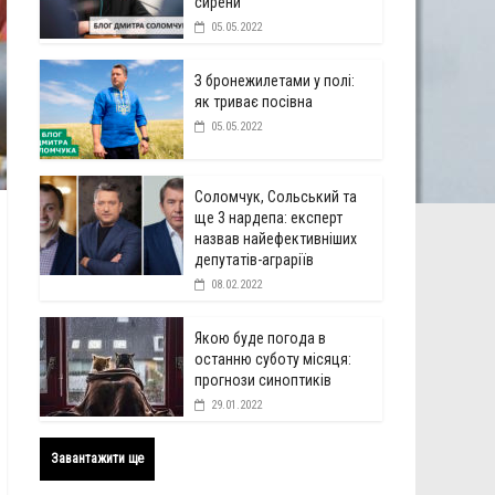
сирени
05.05.2022
З бронежилетами у полі:
як триває посівна
05.05.2022
Соломчук, Сольський та
ще 3 нардепа: експерт
назвав найефективніших
депутатів-аграріїв
08.02.2022
Якою буде погода в
останню суботу місяця:
прогнози синоптиків
29.01.2022
Завантажити ще