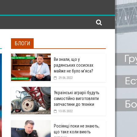
БЛОГИ
Ви знали, що у
радянських сосисках
майже не було м’яса?
29.06.2022
Українські аграрії будуть
самостійно виготовляти
запчастини до техніки
13.05.2022
Росіянці поки не знають,
що таке коли виють