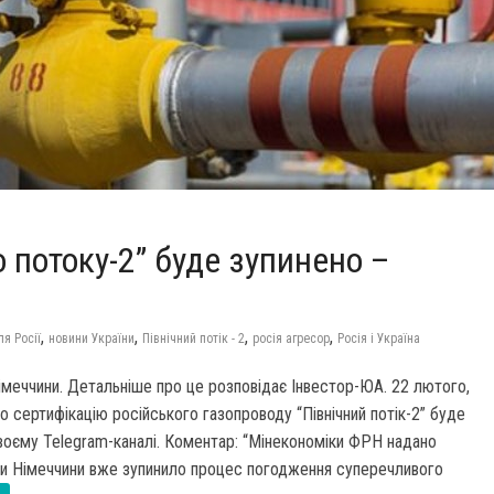
 потоку-2” буде зупинено –
,
,
,
,
я Росії
новини України
Північний потік - 2
росія агресор
Росія і Україна
Німеччини. Детальніше про це розповідає Інвестор-ЮА. 22 лютого,
о сертифікацію російського газопроводу “Північний потік-2” буде
воєму Telegram-каналі. Коментар: “Мінекономіки ФРН надано
міки Німеччини вже зупинило процес погодження суперечливого