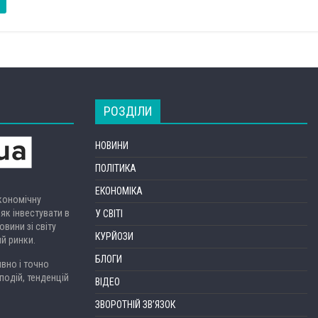
РОЗДІЛИ
НОВИНИ
ПОЛІТИКА
ЕКОНОМІКА
економічну
 як інвестувати в
У СВІТІ
вини зі світу
КУРЙОЗИ
ий ринки.
БЛОГИ
вно і точно
подій, тенденцій
ВІДЕО
ЗВОРОТНІЙ ЗВ’ЯЗОК