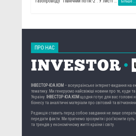
газопроводу “Північний потік-2”. У листі ...
Більше ...
ПРО НАС
ІНВЕСТОР-ЮА.КОМ
– всеукраїнське інтернет-видання на 
тематику. Ми генеруємо найсвіжіші новини про те, куди та
Україну.
ІНВЕСТОР-ЮА.КОМ
щодня готує для вас головні но
бізнесу та аналітичні матеріали про світовий та вітчизнян
Редакція ставить перед собою завдання не лише операти
передати факти. Ми прагнемо зрозуміти і роз’яснити суть 
та трендів у економічному житті країни і світу.