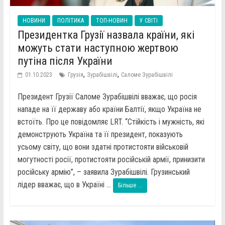
НОВИНИ
ПОЛІТИКА
ТОП-НОВИН
У СВІТІ
Президентка Грузії назвала країни, які
можуть стати наступною жертвою
путіна після України
,
,
01.10.2023
Грузія
Зурабішвілі
Саломе Зурабішвілі
Президент Грузії Саломе Зурабішвілі вважає, що росія
нападе на її державу або країни Балтії, якщо Україна не
встоїть. Про це повідомляє LRT. “Стійкість і мужність, які
демонструють Україна та її президент, показують
усьому світу, що вони здатні протистояти військовій
могутності росії, протистояти російській армії, принизити
російську армію”, – заявила Зурабішвілі. Грузинський
лідер вважає, що в Україні ...
Більше ...