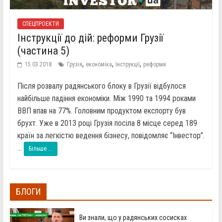
СПЕЦПРОЕКТИ
Інструкції до дій: реформи Грузії
(частина 5)
,
,
,
15.03.2018
Грузія
економіка
Інструкції
реформи
Після розвалу радянського блоку в Грузії відбулося
найбільше падіння економіки. Між 1990 та 1994 роками
ВВП впав на 77%. Головним продуктом експорту був
брухт. Уже в 2013 році Грузія посіла 8 місце серед 189
країн за легкістю ведення бізнесу, повідомляє “Інвестор”.
...
Більше ...
БЛОГИ
Ви знали, що у радянських сосисках