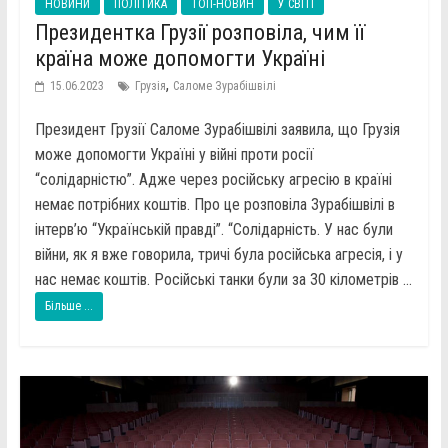
НОВИНИ
ПОЛІТИКА
ТОП-НОВИН
У СВІТІ
Президентка Грузії розповіла, чим її
країна може допомогти Україні
,
15.06.2023
Грузія
Саломе Зурабішвілі
Президент Грузії Саломе Зурабішвілі заявила, що Грузія
може допомогти Україні у війні проти росії
“солідарністю”. Адже через російську агресію в країні
немає потрібних коштів. Про це розповіла Зурабішвілі в
інтерв’ю “Українській правді”. “Солідарність. У нас були
війни, як я вже говорила, тричі була російська агресія, і у
нас немає коштів. Російські танки були за 30 кілометрів ...
Більше ...