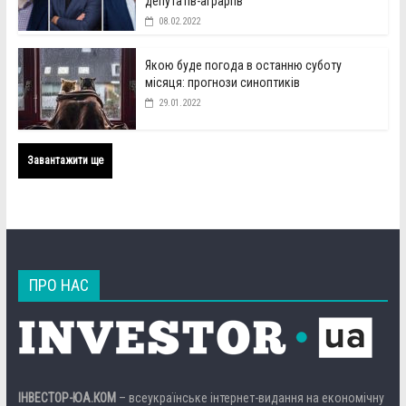
депутатів-аграріїв
08.02.2022
Якою буде погода в останню суботу
місяця: прогнози синоптиків
29.01.2022
Завантажити ще
ПРО НАС
ІНВЕСТОР-ЮА.КОМ
– всеукраїнське інтернет-видання на економічну