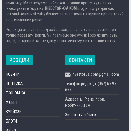
тематику. Ми генеруємо найсвіжіші новини про те, куди та як
інвестувати в Україну.
ІНВЕСТОР-ЮА.КОМ
щодня готує для вас
головні новини зі світу бізнесу та аналітичні матеріали про світовий
та вітчизняний ринки.
Редакція ставить перед собою завдання не лише оперативно і
точно передати факти. Ми прагнемо зрозуміти і роз’яснити суть
подій, тенденцій та трендів у економічному житті країни і світу.
РОЗДІЛИ
КОНТАКТИ
НОВИНИ
investor.ua.com@gmail.com
ПОЛІТИКА
Телефон редакції: (067) 67 97
667
ЕКОНОМІКА
Адреса: м. Рівне, пров.
У СВІТІ
Робітничий 6А
КУРЙОЗИ
Зворотній зв’язок
БЛОГИ
ВІДЕО