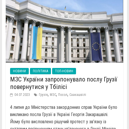
НОВИНИ
ПОЛІТИКА
ТОП-НОВИН
МЗС України запропонувало послу Грузії
повернутися у Тбілісі
,
,
,
04.07.2023
Грузія
МЗС
Посол
Саакашвілі
4 липня до Міністерства закордонних справ України було
викликано посла Грузії в Україні Георгія Закарашвілі.
Йому було висловлено рішучий протест у зв’язку із
суттєвим погіршенням стану ув’язненого в Грузії Міхеіла