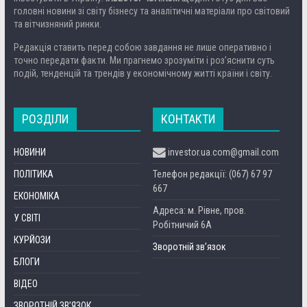
головні новини зі світу бізнесу та аналітичні матеріали про світовий
та вітчизняний ринки.
Редакція ставить перед собою завдання не лише оперативно і
точно передати факти. Ми прагнемо зрозуміти і роз’яснити суть
подій, тенденцій та трендів у економічному житті країни і світу.
РОЗДІЛИ
КОНТАКТИ
НОВИНИ
investor.ua.com@gmail.com
ПОЛІТИКА
Телефон редакції: (067) 67 97
667
ЕКОНОМІКА
Адреса: м. Рівне, пров.
У СВІТІ
Робітничий 6А
КУРЙОЗИ
Зворотній зв’язок
БЛОГИ
ВІДЕО
ЗВОРОТНІЙ ЗВ’ЯЗОК