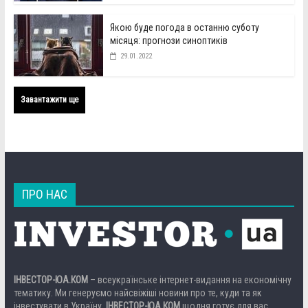
Якою буде погода в останню суботу
місяця: прогнози синоптиків
29.01.2022
Завантажити ще
ПРО НАС
ІНВЕСТОР-ЮА.КОМ
– всеукраїнське інтернет-видання на економічну
тематику. Ми генеруємо найсвіжіші новини про те, куди та як
інвестувати в Україну.
ІНВЕСТОР-ЮА.КОМ
щодня готує для вас