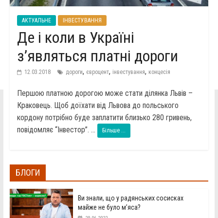
АКТУАЛЬНЕ
ІНВЕСТУВАННЯ
Де і коли в Україні
з’являться платні дороги
,
,
,
12.03.2018
дороги
євроцент
інвестування
концесія
Першою платною дорогою може стати ділянка Львів –
Краковець. Щоб доїхати від Львова до польського
кордону потрібно буде заплатити близько 280 гривень,
повідомляє “Інвестор”. ...
Більше ...
БЛОГИ
Ви знали, що у радянських сосисках
майже не було м’яса?