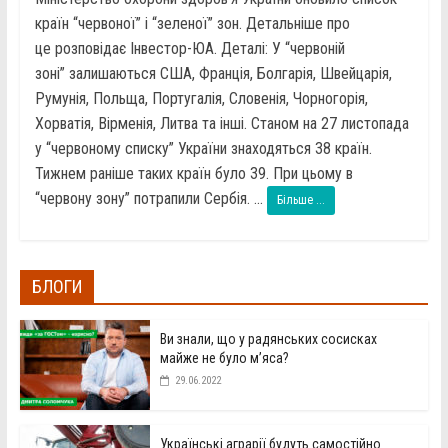
країн “червоної” і “зеленої” зон. Детальніше про
це розповідає Інвестор-ЮА. Деталі: У “червоній
зоні” залишаються США, Франція, Болгарія, Швейцарія,
Румунія, Польща, Португалія, Словенія, Чорногорія,
Хорватія, Вірменія, Литва та інші. Станом на 27 листопада
у “червоному списку” України знаходяться 38 країн.
Тижнем раніше таких країн було 39. При цьому в
“червону зону” потрапили Сербія. ...
Більше ...
БЛОГИ
Ви знали, що у радянських сосисках
майже не було м’яса?
29.06.2022
Українські аграрії будуть самостійно