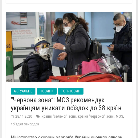
АКТУАЛЬНЕ
НОВИНИ
ТОП-НОВИН
“Червона зона”: МОЗ рекомендує
українцям уникати поїздок до 38 країн
,
,
,
28.11.2020
країни "зеленої" зони
країни "червоної" зони
МОЗ
поїздки закордон
Міністерство охорони здоров’я України оновило список