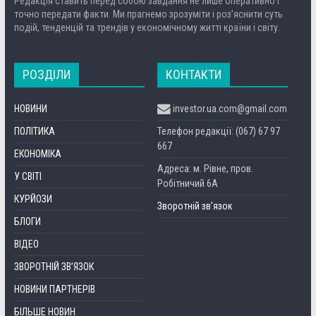
Редакція ставить перед собою завдання не лише оперативно і
точно передати факти. Ми прагнемо зрозуміти і роз’яснити суть
подій, тенденцій та трендів у економічному житті країни і світу.
РОЗДІЛИ
КОНТАКТИ
НОВИНИ
investor.ua.com@gmail.com
ПОЛІТИКА
Телефон редакції: (067) 67 97
667
ЕКОНОМІКА
Адреса: м. Рівне, пров.
У СВІТІ
Робітничий 6А
КУРЙОЗИ
Зворотній зв’язок
БЛОГИ
ВІДЕО
ЗВОРОТНІЙ ЗВ’ЯЗОК
НОВИНИ ПАРТНЕРІВ
БІЛЬШЕ НОВИН