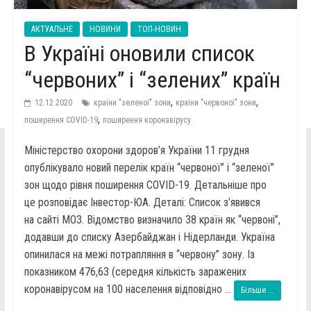
АКТУАЛЬНЕ
НОВИНИ
ТОП-НОВИН
В Україні оновили список
“червоних” і “зелених” країн
,
,
12.12.2020
країни "зеленої" зони
країни "червоної" зони
,
поширення COVID-19
поширення коронавірусу
Міністерство охорони здоров’я України 11 грудня
опублікувало новий перелік країн “червоної” і “зеленої”
зон щодо рівня поширення COVID-19. Детальніше про
це розповідає Інвестор-ЮА. Деталі: Список з’явився
на сайті МОЗ. Відомство визначило 38 країн як “червоні”,
додавши до списку Азербайджан і Нідерланди. Україна
опинилася на межі потрапляння в “червону” зону. Із
показником 476,63 (середня кількість заражених
коронавірусом на 100 населення відповідно ...
Більше ...