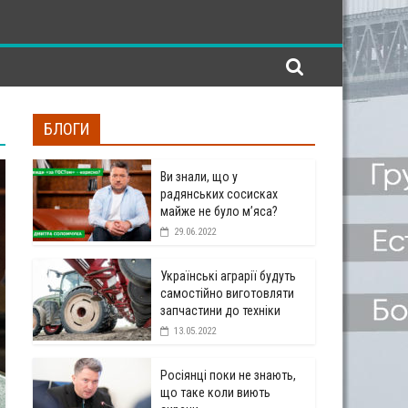
БЛОГИ
Ви знали, що у
радянських сосисках
майже не було м’яса?
29.06.2022
Українські аграрії будуть
самостійно виготовляти
запчастини до техніки
13.05.2022
Росіянці поки не знають,
що таке коли виють