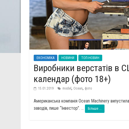
ЕКОНОМІКА
НОВИНИ
ТОП-НОВИН
Виробники верстатів в С
календар (фото 18+)
,
,
15.01.2019
model
Ocean
фото
Американська компанія Ocean Machinery випустила
заводів, пише “Інвестор”. ...
Більше ...