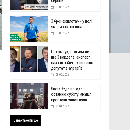
сирени
05.05.2022
З бронежилетами у полі:
як триває посівна
05.05.2022
Соломчук, Сольський та
ще 3 нардепа: експерт
назвав найефективніших
депутатів-аграріїв
08.02.2022
Якою буде погода в
останню суботу місяця:
прогнози синоптиків
29.01.2022
Завантажити ще