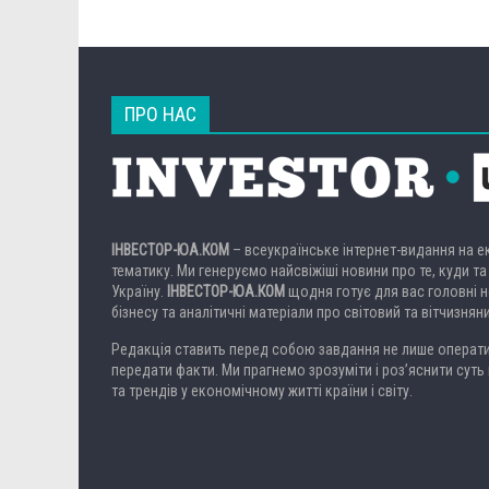
ПРО НАС
ІНВЕСТОР-ЮА.КОМ
– всеукраїнське інтернет-видання на 
тематику. Ми генеруємо найсвіжіші новини про те, куди та
Україну.
ІНВЕСТОР-ЮА.КОМ
щодня готує для вас головні но
бізнесу та аналітичні матеріали про світовий та вітчизнян
Редакція ставить перед собою завдання не лише операти
передати факти. Ми прагнемо зрозуміти і роз’яснити суть 
та трендів у економічному житті країни і світу.