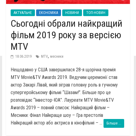
АКТУАЛЬНЕ
ЕКОНОМІКА
НОВИНИ
ТОП-НОВИН
Сьогодні обрали найкращий
фільм 2019 року за версією
MTV
,
18.06.2019
MTV
месники
Нещодавно у США завершилася 28-я щорічна премія
MTV Movie&TV Awards 2019. Ведучим церемонії став
актор Закарі Лівай, який зіграв головну роль в гучному
супергеройському фільмі “Шазам!”. Більше про це
розповідає “Інвестор-ЮА”. Лауреати MTV Movie&TV
Awards 2019 – повний список: Найкращий фільм –
Месники: Фінал Найкраще шоу – Гра престолів
Найкращий актор або актриса в кінофільмі – ...
Більше ...