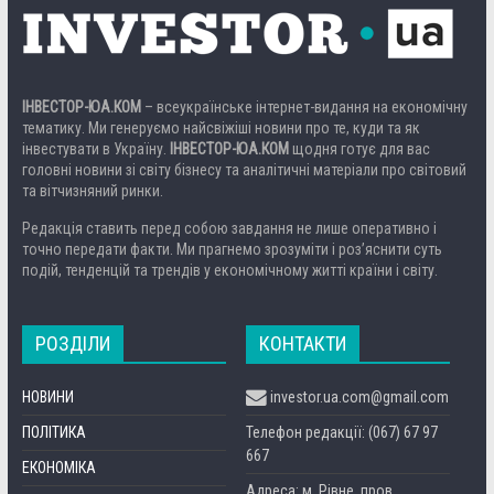
ІНВЕСТОР-ЮА.КОМ
– всеукраїнське інтернет-видання на економічну
тематику. Ми генеруємо найсвіжіші новини про те, куди та як
інвестувати в Україну.
ІНВЕСТОР-ЮА.КОМ
щодня готує для вас
головні новини зі світу бізнесу та аналітичні матеріали про світовий
та вітчизняний ринки.
Редакція ставить перед собою завдання не лише оперативно і
точно передати факти. Ми прагнемо зрозуміти і роз’яснити суть
подій, тенденцій та трендів у економічному житті країни і світу.
РОЗДІЛИ
КОНТАКТИ
НОВИНИ
investor.ua.com@gmail.com
ПОЛІТИКА
Телефон редакції: (067) 67 97
667
ЕКОНОМІКА
Адреса: м. Рівне, пров.