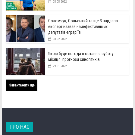
05.05.2022
Соломчук, Сольський та ще 3 нардепа:
експерт назвав найефективніших
депутатів-аграріїв
08.02.2022
Якою буде погода в останню суботу
місяця: прогнози синоптиків
29.01.2022
Завантажити ще
ПРО НАС