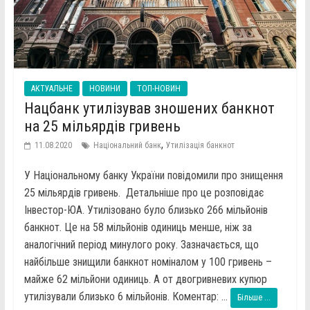
АКТУАЛЬНЕ
НОВИНИ
ТОП-НОВИН
Нацбанк утилізував зношених банкнот
на 25 мільярдів гривень
,
11.08.2020
Національний банк
Утилізація банкнот
У Національному банку України повідомили про знищення
25 мільярдів гривень. Детальніше про це розповідає
Інвестор-ЮА. Утилізовано було близько 266 мільйонів
банкнот. Це на 58 мільйонів одиниць менше, ніж за
аналогічний період минулого року. Зазначається, що
найбільше знищили банкнот номіналом у 100 гривень –
майже 62 мільйони одиниць. А от двогривневих купюр
утилізували близько 6 мільйонів. Коментар: ...
Більше ...