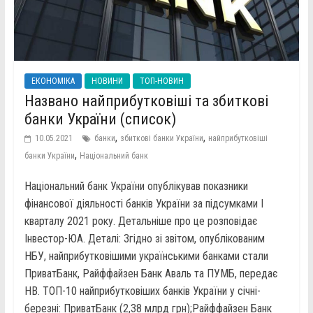
ЕКОНОМІКА
НОВИНИ
ТОП-НОВИН
Названо найприбутковіші та збиткові
банки України (список)
,
,
10.05.2021
банки
збиткові банки України
найприбутковіші
,
банки України
Національний банк
Національний банк України опублікував показники
фінансової діяльності банків України за підсумками I
кварталу 2021 року. Детальніше про це розповідає
Інвестор-ЮА. Деталі: Згідно зі звітом, опублікованим
НБУ, найприбутковішими українськими банками стали
ПриватБанк, Райффайзен Банк Аваль та ПУМБ, передає
НВ. ТОП-10 найприбутковіших банків України у січні-
березні: ПриватБанк (2,38 млрд грн);Райффайзен Банк