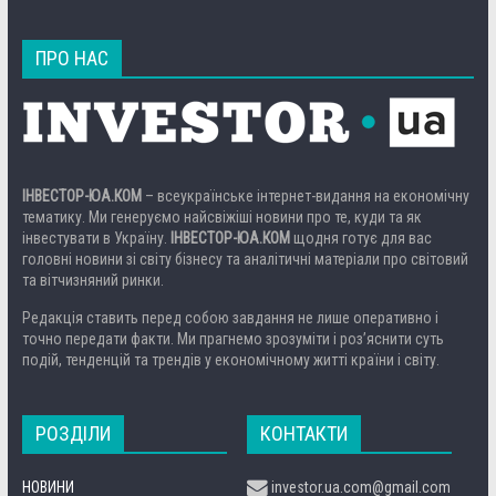
ПРО НАС
ІНВЕСТОР-ЮА.КОМ
– всеукраїнське інтернет-видання на економічну
тематику. Ми генеруємо найсвіжіші новини про те, куди та як
інвестувати в Україну.
ІНВЕСТОР-ЮА.КОМ
щодня готує для вас
головні новини зі світу бізнесу та аналітичні матеріали про світовий
та вітчизняний ринки.
Редакція ставить перед собою завдання не лише оперативно і
точно передати факти. Ми прагнемо зрозуміти і роз’яснити суть
подій, тенденцій та трендів у економічному житті країни і світу.
РОЗДІЛИ
КОНТАКТИ
НОВИНИ
investor.ua.com@gmail.com