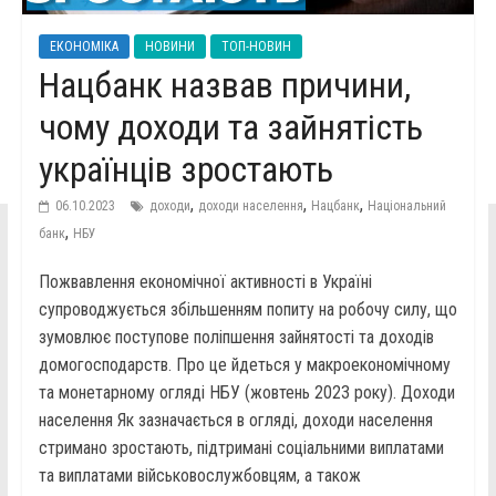
ЕКОНОМІКА
НОВИНИ
ТОП-НОВИН
Нацбанк назвав причини,
чому доходи та зайнятість
українців зростають
,
,
,
06.10.2023
доходи
доходи населення
Нацбанк
Національний
,
банк
НБУ
Пожвавлення економічної активності в Україні
супроводжується збільшенням попиту на робочу силу, що
зумовлює поступове поліпшення зайнятості та доходів
домогосподарств. Про це йдеться у макроекономічному
та монетарному огляді НБУ (жовтень 2023 року). Доходи
населення Як зазначається в огляді, доходи населення
стримано зростають, підтримані соціальними виплатами
та виплатами військовослужбовцям, а також