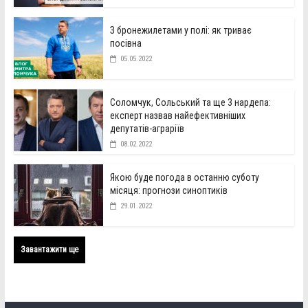
З бронежилетами у полі: як триває
посівна
05.05.2022
Соломчук, Сольський та ще 3 нардепа:
експерт назвав найефективніших
депутатів-аграріїв
08.02.2022
Якою буде погода в останню суботу
місяця: прогнози синоптиків
29.01.2022
Завантажити ще