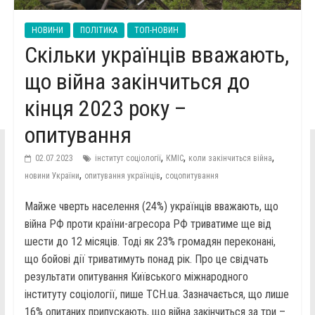
НОВИНИ
ПОЛІТИКА
ТОП-НОВИН
Скільки українців вважають,
що війна закінчиться до
кінця 2023 року –
опитування
,
,
,
02.07.2023
інститут соціології
КМІС
коли закінчиться війна
,
,
новини України
опитування українців
соцопитування
Майже чверть населення (24%) українців вважають, що
війна РФ проти країни-агресора РФ триватиме ще від
шести до 12 місяців. Тоді як 23% громадян переконані,
що бойові дії триватимуть понад рік. Про це свідчать
результати опитування Київського міжнародного
інституту соціології, пише ТСН.ua. Зазначається, що лише
16% опитаних припускають, що війна закінчиться за три –