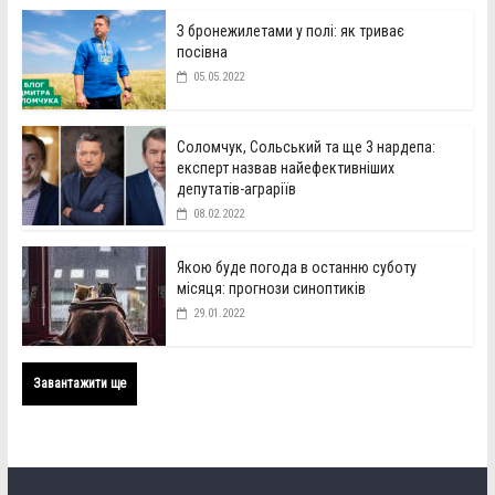
З бронежилетами у полі: як триває
посівна
05.05.2022
Соломчук, Сольський та ще 3 нардепа:
експерт назвав найефективніших
депутатів-аграріїв
08.02.2022
Якою буде погода в останню суботу
місяця: прогнози синоптиків
29.01.2022
Завантажити ще