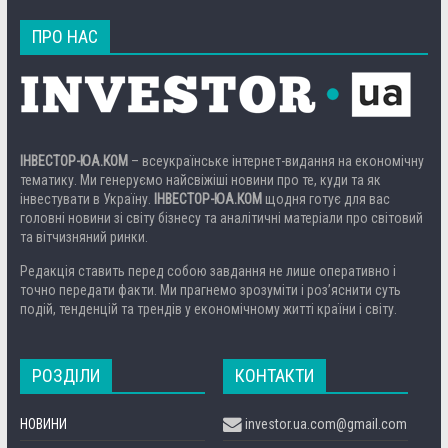
ПРО НАС
ІНВЕСТОР-ЮА.КОМ
– всеукраїнське інтернет-видання на економічну
тематику. Ми генеруємо найсвіжіші новини про те, куди та як
інвестувати в Україну.
ІНВЕСТОР-ЮА.КОМ
щодня готує для вас
головні новини зі світу бізнесу та аналітичні матеріали про світовий
та вітчизняний ринки.
Редакція ставить перед собою завдання не лише оперативно і
точно передати факти. Ми прагнемо зрозуміти і роз’яснити суть
подій, тенденцій та трендів у економічному житті країни і світу.
РОЗДІЛИ
КОНТАКТИ
НОВИНИ
investor.ua.com@gmail.com