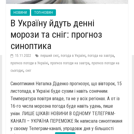
НОВИНИ
ТОП-НОВИН
В Україну йдуть денні
морози та сніг: прогноз
синоптика
,
,
,
15.11.2022
перший сніг
погода в Україні
погода на завтра
,
,
прогноз погоди в Україні
прогноз погоди на завтра
прогноз погоди на
,
сьогодні
сніг
Синоптикиня Наталка Діденко прогнозує, що вівторок, 15
листопада, в Україні буде сухим і навіть сонячним.
Температура повітря впаде, та не у всіх регіонах. А от із
16-го числа морозна погода буде навіть удень, пише
уніан. ЛИШЕ ЦІКАВІ НОВИНИ В ОДНОМУ ТЕЛЕГРАМ-
КАНАЛІ – УКРАЇНА ПЕРЕМОЖЕ Як написала синоптикиня
у своєму Телеграм-каналі, упродовж дня у більшості