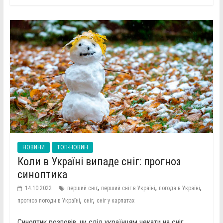
НОВИНИ
ТОП-НОВИН
Коли в Україні випаде сніг: прогноз
синоптика
,
,
,
14.10.2022
перший сніг
перший сніг в Україні
погода в Україні
,
,
прогноз погоди в Україні
сніг
сніг у карпатах
Синоптик розповів, чи слід українцям чекати на сніг