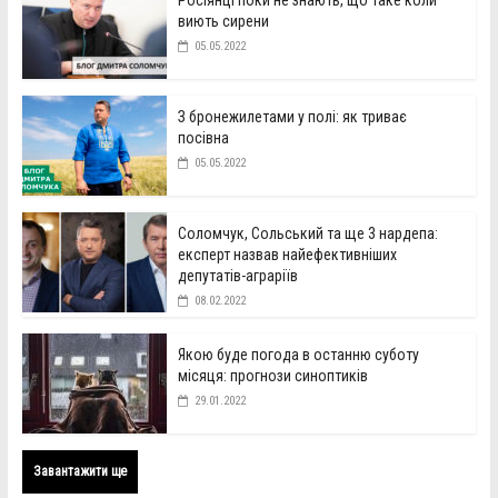
Росіянці поки не знають, що таке коли
виють сирени
05.05.2022
З бронежилетами у полі: як триває
посівна
05.05.2022
Соломчук, Сольський та ще 3 нардепа:
експерт назвав найефективніших
депутатів-аграріїв
08.02.2022
Якою буде погода в останню суботу
місяця: прогнози синоптиків
29.01.2022
Завантажити ще