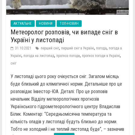
АКТУАЛЬНЕ
НОВИНИ
ТОП-НОВИН
Метеоролог розповів, чи випаде сніг в
Україні у листопаді
,
,
,
31.10.2021
перший сніг
перший сніг в Україні
погода
погода в
,
,
,
,
Україні
погода на листопад
прогноз погоди
прогноз погоди в Україні
сніг
У листопаді цього року очікується сніг. Загалом місяць
буде близький до кліматичної норми. Детальніше про це
розповідає Інвестор-ЮА. Деталі: Про це розповів
начальник Відділу метеорологічних прогнозів
Українського гідрометеорологічного центру Владислав
Білик. Коментар: “Середньомісячна температура та
кількість опадів у листопаді будуть близько до норми.
Тобто не холодний і не теплий листопад буде“, – зазначив