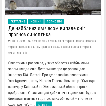
АКТУАЛЬНЕ
НОВИНИ
ТОП-НОВИН
Де найближчим часом випаде сніг:
прогноз синоптика
,
,
,
18.11.2020
перший сніг
перший сніг в Україні
погода
погода в
,
,
,
,
Україні
погода на завтра
прогноз погоди
прогноз погоди в Україні
,
синоптики
сніг
Синоптикиня розповіла, у яких областях найближчим
часом випаде сніг. Детальніше про це розповідає
Інвестор-ЮА. Деталі: Про це розповіла синоптикиня
Укргідрометцентру Наталія Голеня. Коментар: “Сьогодні
на вечір у Київській та Житомирській області трохи
пройде сніг. У наступні дві доби в нічні години сніг буде в
більшості північних і центральних областей – і потім на
сході країни“, – ...
Більше ...