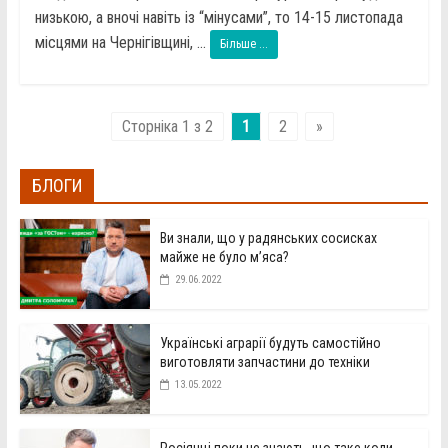
низькою, а вночі навіть із “мінусами”, то 14-15 листопада
місцями на Чернігівщині, ...
Більше ...
Сторніка 1 з 2
1
2
»
БЛОГИ
Ви знали, що у радянських сосисках
майже не було м’яса?
29.06.2022
Українські аграрії будуть самостійно
виготовляти запчастини до техніки
13.05.2022