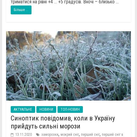
триматися на рівні +4 … +5 градусів. Вночі – близько ...
Більше ...
АКТУАЛЬНЕ
НОВИНИ
ТОП-НОВИН
Синоптик повідомив, коли в Україну
прийдуть сильні морози
,
,
,
13.11.2020
заморозки
мокрий сніг
перший сніг
перший сніг в