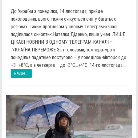
До України з понеділка, 14 листопада, прийде
похолодання, цього тижня очікується сніг у багатьох
регіонах. Таким прогнозом у своєму Телеграм-каналі
поділилася синоптик Наталка Діденко, пише уніан. ЛИШЕ
ЦІКАВІ НОВИНИ В ОДНОМУ ТЕЛЕГРАМ-КАНАЛІ –
УКРАЇНА ПЕРЕМОЖЕ За її словами, температура з
понеділка падатиме поступово – у понеділок-вівторок до
+3…+8°C, а з четверга – до -3°C…+4°C. 14-го листопада ...
Більше ...