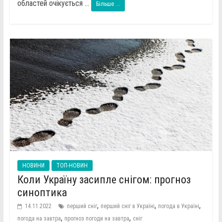
областей очікується ...
Більше ...
НОВИНИ
ТОП-НОВИН
Коли Україну засипле снігом: прогноз
синоптика
,
,
,
14.11.2022
перший сніг
перший сніг в Україні
погода в Україні
,
,
погода на завтра
прогноз погоди на завтра
сніг