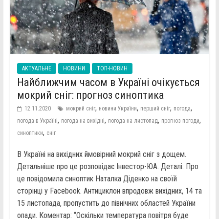
АКТУАЛЬНЕ
НОВИНИ
ТОП-НОВИН
Найближчим часом в Україні очікується
мокрий сніг: прогноз синоптика
,
,
,
,
12.11.2020
мокрий сніг
новини України
перший сніг
погода
,
,
,
,
погода в Україні
погода на вихідні
погода на листопад
прогноз погоди
,
синоптики
сніг
В Україні на вихідних ймовірний мокрий сніг з дощем.
Детальніше про це розповідає Інвестор-ЮА. Деталі: Про
це повідомила синоптик Наталка Діденко на своїй
сторінці у Facebook. Антициклон впродовж вихідних, 14 та
15 листопада, пропустить до північних областей України
опади. Коментар: “Оскільки температура повітря буде