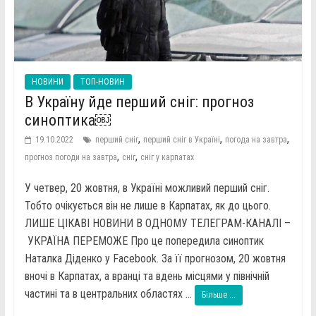
НОВИНИ
ТОП-НОВИН
В Україну йде перший сніг: прогноз
синоптика￼
,
,
,
19.10.2022
перший сніг
перший сніг в Україні
погода на завтра
,
,
прогноз погоди на завтра
сніг
сніг у карпатах
У четвер, 20 жовтня, в Україні можливий перший сніг.
Тобто очікується він не лише в Карпатах, як до цього.
ЛИШЕ ЦІКАВІ НОВИНИ В ОДНОМУ ТЕЛЕГРАМ-КАНАЛІ –
УКРАЇНА ПЕРЕМОЖЕ Про це попередила синоптик
Наталка Діденко у Facebook. За її прогнозом, 20 жовтня
вночі в Карпатах, а вранці та вдень місцями у північній
частині та в центральних областях ...
Більше ...