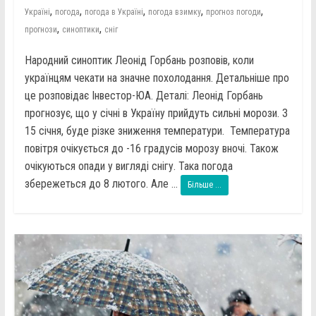
,
,
,
,
,
Україні
погода
погода в Україні
погода взимку
прогноз погоди
,
,
прогнози
синоптики
сніг
Народний синоптик Леонід Горбань розповів, коли
українцям чекати на значне похолодання. Детальніше про
це розповідає Інвестор-ЮА. Деталі: Леонід Горбань
прогнозує, що у січні в Україну прийдуть сильні морози. З
15 січня, буде різке зниження температури. Температура
повітря очікується до -16 градусів морозу вночі. Також
очікуються опади у вигляді снігу. Така погода
збережеться до 8 лютого. Але ...
Більше ...