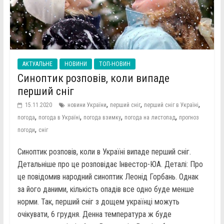
АКТУАЛЬНЕ
НОВИНИ
ТОП-НОВИН
Синоптик розповів, коли випаде
перший сніг
,
,
,
15.11.2020
новини України
перший сніг
перший сніг в Україні
,
,
,
,
погода
погода в Україні
погода взимку
погода на листопад
прогноз
,
погоди
сніг
Синоптик розповів, коли в Україні випаде перший сніг.
Детальніше про це розповідає Інвестор-ЮА. Деталі: Про
це повідомив народний синоптик Леонід Горбань. Однак
за його даними, кількість опадів все одно буде менше
норми. Так, перший сніг з дощем українці можуть
очікувати, 6 грудня. Денна температура ж буде