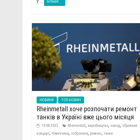
у ...
Більше ...
НОВИНИ
ТОП-НОВИН
Rheinmetall хоче розпочати ремонт
танків в Україні вже цього місяця
,
,
,
19.08.2023
Rheinmetall
виробництво
завод
збройний
,
,
,
,
концерт
Німеччина
озброєння
ремонт
танки