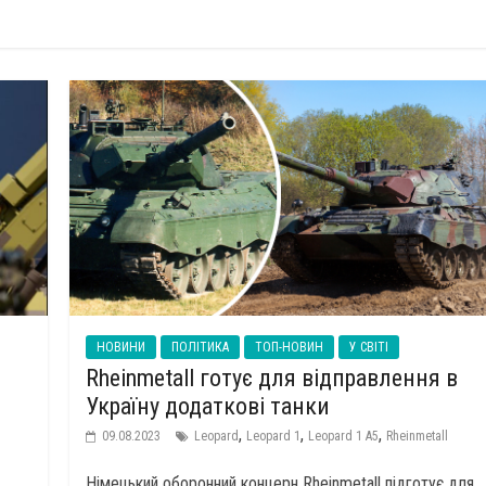
НОВИНИ
ПОЛІТИКА
ТОП-НОВИН
У СВІТІ
Rheinmetall готує для відправлення в
Україну додаткові танки
,
,
,
09.08.2023
Leopard
Leopard 1
Leopard 1 A5
Rheinmetall
Німецький оборонний концерн Rheinmetall підготує для