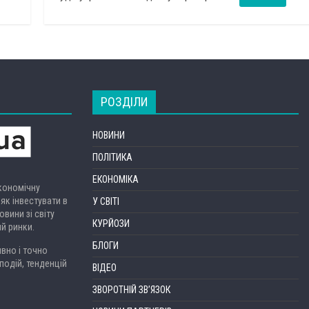
РОЗДІЛИ
НОВИНИ
ПОЛІТИКА
ЕКОНОМІКА
економічну
 як інвестувати в
У СВІТІ
вини зі світу
КУРЙОЗИ
ий ринки.
БЛОГИ
вно і точно
подій, тенденцій
ВІДЕО
ЗВОРОТНІЙ ЗВ’ЯЗОК