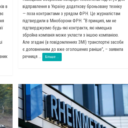
ів в
відправлення в Україну додаткову броньовану техніку
ає
— поза контрактами з урядом ФРН. Це журналістам
ня
підтвердили в Міноборони ФРН. “В принципі, ми не
ії
підтверджуємо будь-які контракти, які німецька
збройна компанія може укласти з іншою компанією.
ші
Але згадані (в повідомленнях ЗМІ) транспортні засоби
є доповненням до вже оголошених раніше”, – заявила
івник
речниця ...
Більше ...