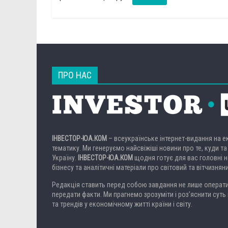
ПРО НАС
ІНВЕСТОР-ЮА.КОМ
– всеукраїнське інтернет-видання на 
тематику. Ми генеруємо найсвіжіші новини про те, куди та
Україну.
ІНВЕСТОР-ЮА.КОМ
щодня готує для вас головні но
бізнесу та аналітичні матеріали про світовий та вітчизнян
Редакція ставить перед собою завдання не лише операти
передати факти. Ми прагнемо зрозуміти і роз’яснити суть 
та трендів у економічному житті країни і світу.