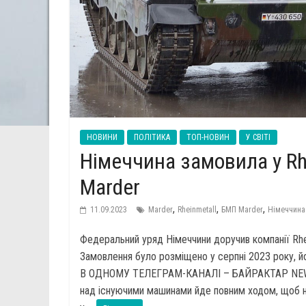
НОВИНИ
ПОЛІТИКА
ТОП-НОВИН
У СВІТІ
Німеччина замовила у Rh
Marder
,
,
,
11.09.2023
Marder
Rheinmetall
БМП Marder
Німеччина
Федеральний уряд Німеччини доручив компанії Rhei
Замовлення було розміщено у серпні 2023 року, й
В ОДНОМУ ТЕЛЕГРАМ-КАНАЛІ – БАЙРАКТАР NEWS Пр
над існуючими машинами йде повним ходом, щоб но