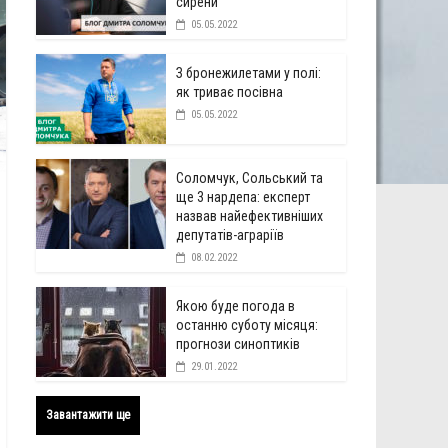
сирени
05.05.2022
З бронежилетами у полі:
як триває посівна
05.05.2022
Соломчук, Сольський та
ще 3 нардепа: експерт
назвав найефективніших
депутатів-аграріїв
08.02.2022
Якою буде погода в
останню суботу місяця:
прогнози синоптиків
29.01.2022
Завантажити ще