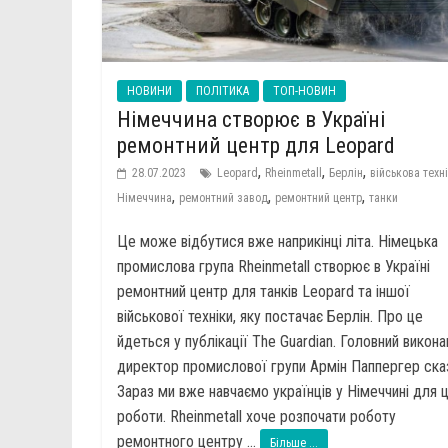
НОВИНИ
ПОЛІТИКА
ТОП-НОВИН
Німеччина створює в Україні
ремонтний центр для Leopard
,
,
,
28.07.2023
Leopard
Rheinmetall
Берлін
військова техн
,
,
,
Німеччина
ремонтний завод
ремонтний центр
танки
Це може відбутися вже наприкінці літа. Німецька
промислова група Rheinmetall створює в Україні
ремонтний центр для танків Leopard та іншої
військової техніки, яку постачає Берлін. Про це
йдеться у публікації The Guardian. Головний викона
директор промислової групи Армін Паппергер ска
Зараз ми вже навчаємо українців у Німеччині для ц
роботи. Rheinmetall хоче розпочати роботу
ремонтного центру ...
Більше ...