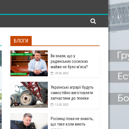
БЛОГИ
Ви знали, що у
радянських сосисках
майже не було м’яса?
29.06.2022
Українські аграрії будуть
самостійно виготовляти
запчастини до техніки
13.05.2022
Росіянці поки не знають,
що таке коли виють