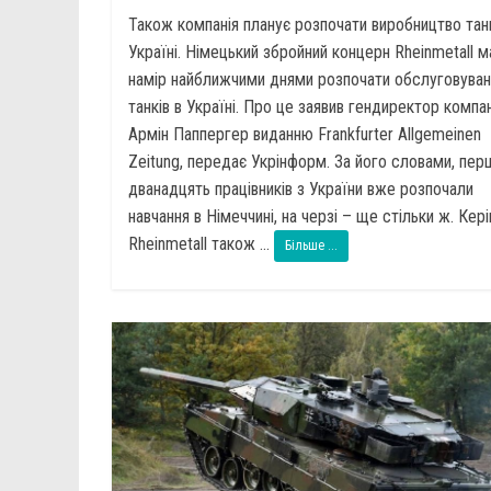
Також компанія планує розпочати виробництво танк
Україні. Німецький збройний концерн Rheinmetall м
намір найближчими днями розпочати обслуговуван
танків в Україні. Про це заявив гендиректор компан
Армін Паппергер виданню Frankfurter Allgemeinen
Zeitung, передає Укрінформ. За його словами, пер
дванадцять працівників з України вже розпочали
навчання в Німеччині, на черзі – ще стільки ж. Кер
Rheinmetall також ...
Більше ...