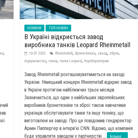
НОВИНИ
ТОП-НОВИН
В Україні відкриється завод
виробника танків Leopard Rheinmetall
,
,
,
,
,
іка
10.07.2023
Rheinmetall
бронетехніка
завод
зброя
,
,
,
підприємство
танки
танки Leopard
Укроборонпром
Завод Rheinmetall розташовуватиметься на заході
України. Німецький концерн Rheinmetall відкриє завод
в Україні протягом найближчих трьох місяців.
Зазначається, що один з найбільших європейських
вчий
виробників бронетехніки та зброї також навчатиме
зав:
українців обслуговувати танки та іншу техніку, що
ієї
виготовлені на заводі. Про це повідомив гендиректор
Армін Паппергер в інтерв’ю CNN. Відомо, що компанія
буде управляти заводом у партнерстві ...
Більше ...