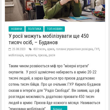
НОВИНИ
ПОЛІТИКА
ТОП-НОВИН
У росії можуть мобілізувати ще 450
тисяч осіб, – Буданов
,
,
,
,
25.08.2023
450 тисяч
армія
головне управління розвідки
ГУР
,
,
,
мобілізація
окупанти
призов
росія
Таким чином розвіюється міф про “мізерні втрати”
окупантів. У росії щомісячно набирають в армію 20-22
тисячі людей, а зараз йдеться про призов додаткових
сотень тисяч бійців. Про це очільник ГУР Кирило Буданов
сказав в інтерв’ю для “Радіо Свобода”. Він заявив, що рф
розглядає можливість додатково призвати 450 тисяч
людей в армію: Призов йде кожного місяця. Називається
“прихована мобілізація”. ...
Більше ...