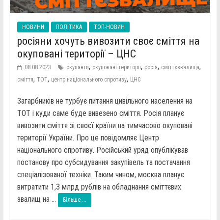
НОВИНИ
ПОЛІТИКА
ТОП-НОВИН
росіяни хочуть вивозити своє сміття на
окуповані території – ЦНС
,
,
,
,
08.08.2023
окупанти
окуповані території
росія
сміттєзвалища
,
,
,
сміття
ТОТ
центр національного спротиву
ЦНС
Загарбників не турбує питання цивільного населення на
ТОТ і куди саме буде вивезено сміття. Росія планує
вивозити сміття зі своєї країни на тимчасово окуповані
території України. Про це повідомляє Центр
національного спротиву. Російський уряд опублікував
постанову про субсидування закупівель та постачання
спеціалізованої техніки. Таким чином, москва планує
витратити 1,3 млрд рублів на обладнання сміттєвих
звалищ на ...
Більше ...