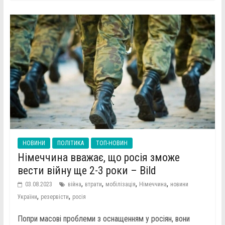
НОВИНИ
ПОЛІТИКА
ТОП-НОВИН
Німеччина вважає, що росія зможе
вести війну ще 2-3 роки – Bild
,
,
,
,
03.08.2023
війна
втрати
мобілізація
Німеччина
новини
,
,
України
резервісти
росія
Попри масові проблеми з оснащенням у росіян, вони