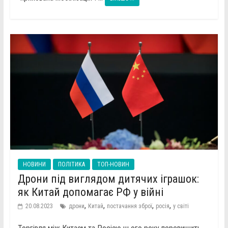
НОВИНИ
ПОЛІТИКА
ТОП-НОВИН
Дрони під виглядом дитячих іграшок:
як Китай допомагає РФ у війні
,
,
,
,
20.08.2023
дрони
Китай
постачання зброї
росія
у світі