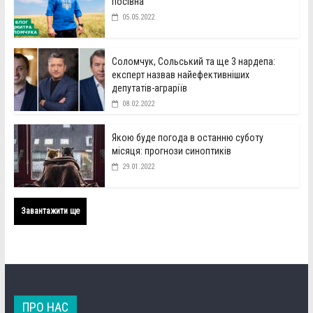
посівна
05.05.2022
Соломчук, Сольський та ще 3 нардепа:
експерт назвав найефективніших
депутатів-аграріїв
08.02.2022
Якою буде погода в останню суботу
місяця: прогнози синоптиків
29.01.2022
Завантажити ще
ПРО НАС