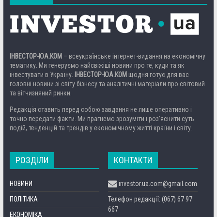
ІНВЕСТОР-ЮА.КОМ
– всеукраїнське інтернет-видання на економічну
тематику. Ми генеруємо найсвіжіші новини про те, куди та як
інвестувати в Україну.
ІНВЕСТОР-ЮА.КОМ
щодня готує для вас
головні новини зі світу бізнесу та аналітичні матеріали про світовий
та вітчизняний ринки.
Редакція ставить перед собою завдання не лише оперативно і
точно передати факти. Ми прагнемо зрозуміти і роз’яснити суть
подій, тенденцій та трендів у економічному житті країни і світу.
РОЗДІЛИ
КОНТАКТИ
НОВИНИ
investor.ua.com@gmail.com
ПОЛІТИКА
Телефон редакції: (067) 67 97
667
ЕКОНОМІКА