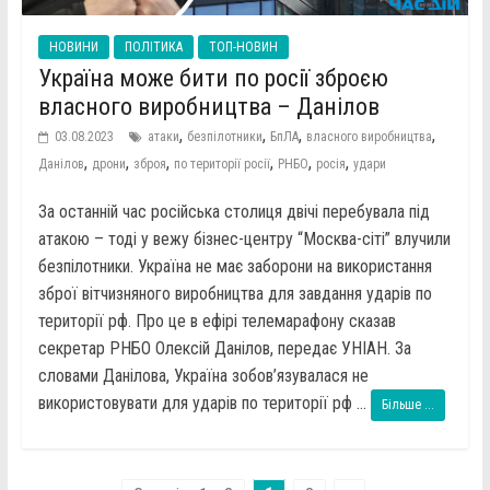
НОВИНИ
ПОЛІТИКА
ТОП-НОВИН
Україна може бити по росії зброєю
власного виробництва – Данілов
,
,
,
,
03.08.2023
атаки
безпілотники
БпЛА
власного виробництва
,
,
,
,
,
,
Данілов
дрони
зброя
по території росії
РНБО
росія
удари
За останній час російська столиця двічі перебувала під
атакою – тоді у вежу бізнес-центру “Москва-сіті” влучили
безпілотники. Україна не має заборони на використання
зброї вітчизняного виробництва для завдання ударів по
території рф. Про це в ефірі телемарафону сказав
секретар РНБО Олексій Данілов, передає УНІАН. За
словами Данілова, Україна зобов’язувалася не
використовувати для ударів по території рф ...
Більше ...