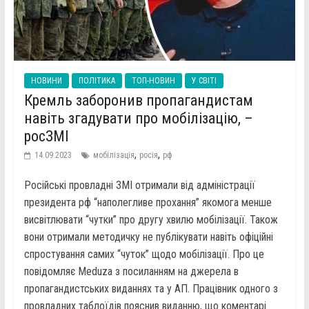
НОВИНИ
ПОЛІТИКА
ТОП-НОВИН
У СВІТІ
Кремль заборонив пропагандистам
навіть згадувати про мобілізацію, –
росЗМІ
,
,
14.09.2023
мобілізація
росія
рф
Російські провладні ЗМІ отримали від адміністрації
президента рф “наполегливе прохання” якомога менше
висвітлювати “чутки” про другу хвилю мобілізації. Також
вони отримали методичку не публікувати навіть офіційні
спростування самих “чуток” щодо мобілізації. Про це
повідомляє Meduza з посиланням на джерела в
пропагандистських виданнях та у АП. Працівник одного з
провладних таблоїдів пояснив виданню, що коментарі