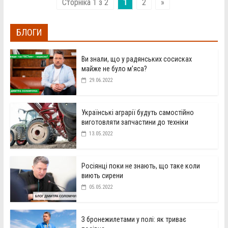
Сторніка 1 з 2
1
2
»
БЛОГИ
Ви знали, що у радянських сосисках
майже не було м’яса?
29.06.2022
Українські аграрії будуть самостійно
виготовляти запчастини до техніки
13.05.2022
Росіянці поки не знають, що таке коли
виють сирени
05.05.2022
З бронежилетами у полі: як триває