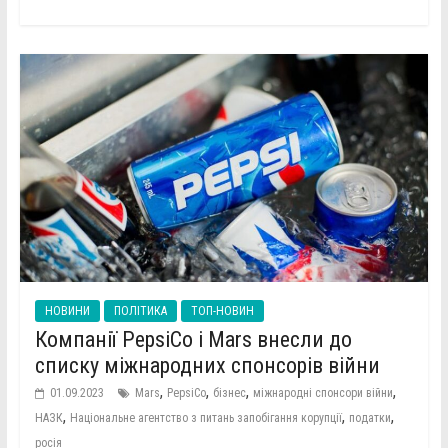
НОВИНИ
ПОЛІТИКА
ТОП-НОВИН
Компанії PepsiCo і Mars внесли до
списку міжнародних спонсорів війни
,
,
,
,
01.09.2023
Mars
PepsiCo
бізнес
міжнародні спонсори війни
,
,
,
НАЗК
Національне агентство з питань запобігання корупції
податки
росія