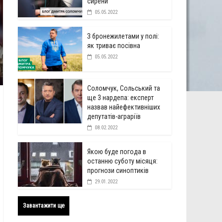
сирени
05.05.2022
З бронежилетами у полі:
як триває посівна
05.05.2022
Соломчук, Сольський та
ще 3 нардепа: експерт
назвав найефективніших
депутатів-аграріїв
08.02.2022
Якою буде погода в
останню суботу місяця:
прогнози синоптиків
29.01.2022
Завантажити ще