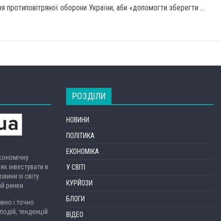
 протиповітряної оборони України, аби «допомогти зберегти ...
РОЗДІЛИ
НОВИНИ
ПОЛІТИКА
ЕКОНОМІКА
економічну
 як інвестувати в
У СВІТІ
вини зі світу
КУРЙОЗИ
ий ринки.
БЛОГИ
вно і точно
подій, тенденцій
ВІДЕО