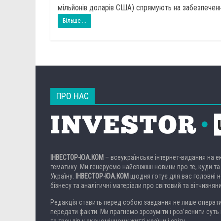
мільйонів доларів США) спрямують на забезпечення
Більше ...
ПРО НАС
ІНВЕСТОР-ЮА.КОМ
– всеукраїнське інтернет-видання на 
тематику. Ми генеруємо найсвіжіші новини про те, куди та
Україну.
ІНВЕСТОР-ЮА.КОМ
щодня готує для вас головні но
бізнесу та аналітичні матеріали про світовий та вітчизнян
Редакція ставить перед собою завдання не лише операти
передати факти. Ми прагнемо зрозуміти і роз’яснити суть 