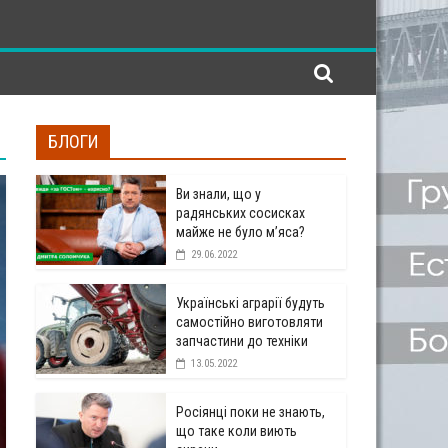
БЛОГИ
Ви знали, що у
радянських сосисках
майже не було м’яса?
29.06.2022
Українські аграрії будуть
самостійно виготовляти
запчастини до техніки
13.05.2022
Росіянці поки не знають,
що таке коли виють