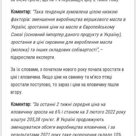
Коментар:
“Така тенденція зумовлена цілою низкою
факторів: зменшення виробництва вершкового масла в
Україні, зростання ціни на масло в Європейському
Союзі (основний імпортер даного продукту в Україну),
зростання в ціні сировини для вироблення масла
(молока) та інших складових собівартості”,
–
підкреслили експерти.
За їх словами, з початком нового року почала зростати в
ціні і яловичина. Якщо ціни на свинину та м’ясо птиці
зростали поступово, то зараз і ціни на яловичину пішли
вгору.
Коментар:
“За останні 2 тижні середня ціна на
яловичину зросла на 6% і станом на 3 лютого 2022 року
коштує 205,38 грн/кг. В Україні продовжують
зменшуватися обсяги виробництва яловичини, і за
результатами 2021 року таке скорочення склало 10%.