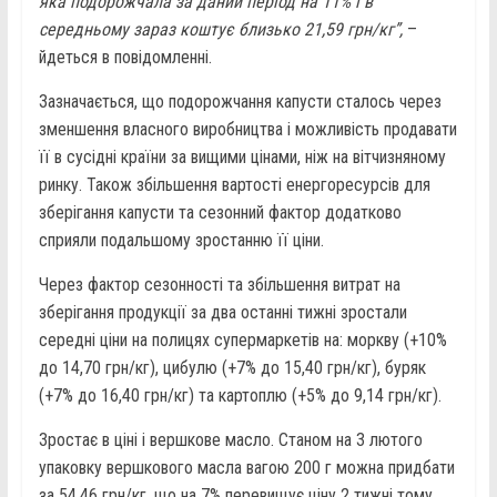
яка подорожчала за даний період на 11% і в
середньому зараз коштує близько 21,59 грн/кг”,
–
йдеться в повідомленні.
Зазначається, що подорожчання капусти сталось через
зменшення власного виробництва і можливість продавати
її в сусідні країни за вищими цінами, ніж на вітчизняному
ринку. Також збільшення вартості енергоресурсів для
зберігання капусти та сезонний фактор додатково
сприяли подальшому зростанню її ціни.
Через фактор сезонності та збільшення витрат на
зберігання продукції за два останні тижні зростали
середні ціни на полицях супермаркетів на: моркву (+10%
до 14,70 грн/кг), цибулю (+7% до 15,40 грн/кг), буряк
(+7% до 16,40 грн/кг) та картоплю (+5% до 9,14 грн/кг).
Зростає в ціні і вершкове масло. Станом на 3 лютого
упаковку вершкового масла вагою 200 г можна придбати
за 54,46 грн/кг, що на 7% перевищує ціну 2 тижні тому.