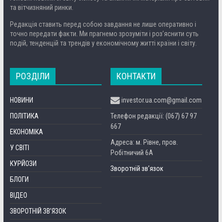
та вітчизняний ринки.
Редакція ставить перед собою завдання не лише оперативно і
точно передати факти. Ми прагнемо зрозуміти і роз’яснити суть
подій, тенденцій та трендів у економічному житті країни і світу.
РОЗДІЛИ
КОНТАКТИ
НОВИНИ
investor.ua.com@gmail.com
ПОЛІТИКА
Телефон редакції: (067) 67 97
667
ЕКОНОМІКА
Адреса: м. Рівне, пров.
У СВІТІ
Робітничий 6А
КУРЙОЗИ
Зворотній зв’язок
БЛОГИ
ВІДЕО
ЗВОРОТНІЙ ЗВ’ЯЗОК