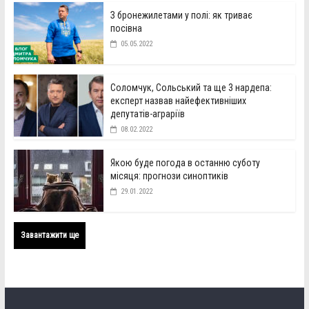
З бронежилетами у полі: як триває
посівна
05.05.2022
Соломчук, Сольський та ще 3 нардепа:
експерт назвав найефективніших
депутатів-аграріїв
08.02.2022
Якою буде погода в останню суботу
місяця: прогнози синоптиків
29.01.2022
Завантажити ще