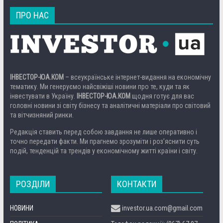
ПРО НАС
ІНВЕСТОР-ЮА.КОМ
– всеукраїнське інтернет-видання на економічну
тематику. Ми генеруємо найсвіжіші новини про те, куди та як
інвестувати в Україну.
ІНВЕСТОР-ЮА.КОМ
щодня готує для вас
головні новини зі світу бізнесу та аналітичні матеріали про світовий
та вітчизняний ринки.
Редакція ставить перед собою завдання не лише оперативно і
точно передати факти. Ми прагнемо зрозуміти і роз’яснити суть
подій, тенденцій та трендів у економічному житті країни і світу.
РОЗДІЛИ
КОНТАКТИ
НОВИНИ
investor.ua.com@gmail.com