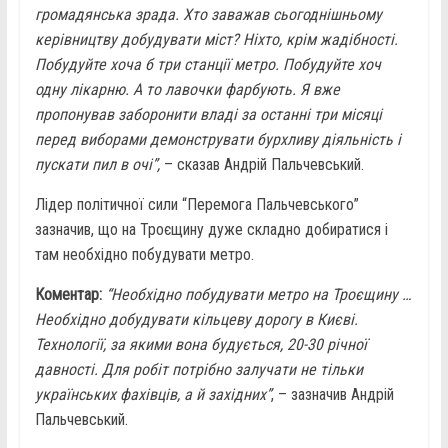
громадянська зрада. Хто заважав сьогоднішньому
керівництву добудувати міст? Ніхто, крім жадібності.
Побудуйте хоча б три станції метро. Побудуйте хоч
одну лікарню. А то лавочки фарбують. Я вже
пропонував заборонити владі за останні три місяці
перед виборами демонструвати бурхливу діяльність і
пускати пил в очі”,
– сказав Андрій Пальчевський.
Лідер політичної сили “Перемога Пальчевського”
зазначив, що на Троєщину дуже складно добиратися і
там необхідно побудувати метро.
Коментар:
“Необхідно побудувати метро на Троєщину …
Необхідно добудувати кільцеву дорогу в Києві.
Технології, за якими вона будується, 20-30 річної
давності. Для робіт потрібно залучати не тільки
українських фахівців, а й західних”
, – зазначив Андрій
Пальчевський.