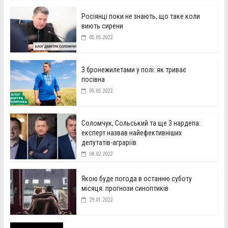
Росіянці поки не знають, що таке коли
виють сирени
05.05.2022
З бронежилетами у полі: як триває
посівна
05.05.2022
Соломчук, Сольський та ще 3 нардепа:
експерт назвав найефективніших
депутатів-аграріїв
08.02.2022
Якою буде погода в останню суботу
місяця: прогнози синоптиків
29.01.2022