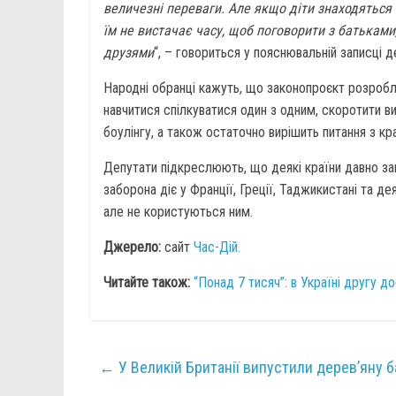
величезні переваги. Але якщо діти знаходяться 
їм не вистачає часу, щоб поговорити з батькам
друзями
“, – говориться у пояснювальній записці д
Народні обранці кажуть, що законопроєкт розроб
навчитися спілкуватися один з одним, скоротити в
боулінгу, а також остаточно вирішить питання з кр
Депутати підкреслюють, що деякі країни давно за
заборона діє у Франції, Греції, Таджикистані та д
але не користуються ним.
Джерело:
сайт
Час-Дій.
Читайте також:
“Понад 7 тисяч”: в Україні другу 
←
У Великій Британії випустили дерев’яну б