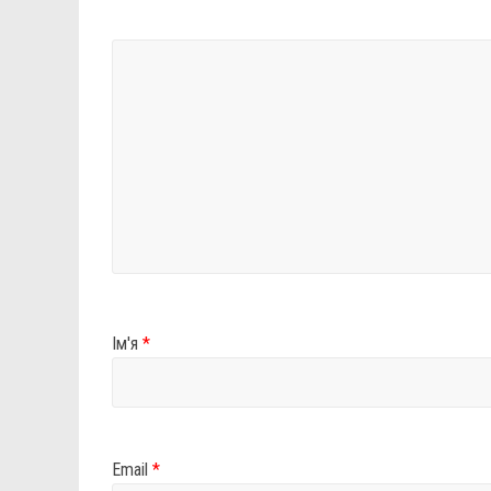
Ім'я
*
Email
*