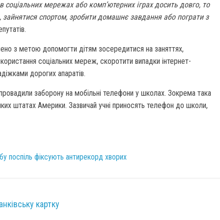
в соціальних мережах або комп’ютерних іграх досить довго, то
и, зайнятися спортом, зробити домашнє завдання або пограти з
епутатів.
лено з метою допомогти дітям зосередитися на заняттях,
икористання соціальних мереж, скоротити випадки інтернет-
адіжками дорогих апаратів.
провадили заборону на мобільні телефони у школах. Зокрема така
еяких штатах Америки. Зазвичай учні приносять телефон до школи,
добу поспіль фіксують антирекорд хворих
анківську картку