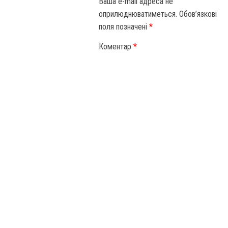
Ваша e-mail адреса не
оприлюднюватиметься.
Обов’язкові
поля позначені
*
Коментар
*