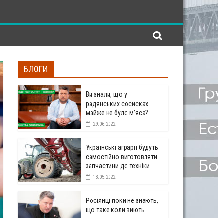
БЛОГИ
Ви знали, що у
радянських сосисках
майже не було м’яса?
29.06.2022
Українські аграрії будуть
самостійно виготовляти
запчастини до техніки
13.05.2022
Росіянці поки не знають,
що таке коли виють