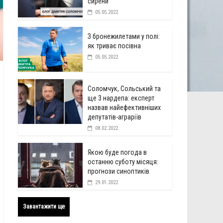
сирени
05.05.2022
З бронежилетами у полі:
як триває посівна
05.05.2022
Соломчук, Сольський та
ще 3 нардепа: експерт
назвав найефективніших
депутатів-аграріїв
08.02.2022
Якою буде погода в
останню суботу місяця:
прогнози синоптиків
29.01.2022
Завантажити ще