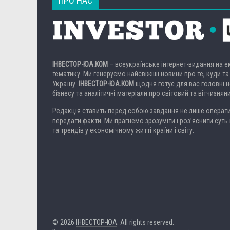
ПРО НАС
ІНВЕСТОР-ЮА.КОМ
– всеукраїнське інтернет-видання на 
тематику. Ми генеруємо найсвіжіші новини про те, куди та
Україну.
ІНВЕСТОР-ЮА.КОМ
щодня готує для вас головні но
бізнесу та аналітичні матеріали про світовий та вітчизнян
Редакція ставить перед собою завдання не лише операти
передати факти. Ми прагнемо зрозуміти і роз’яснити суть 
та трендів у економічному житті країни і світу.
© 2026
ІНВЕСТОР-ЮА
. All rights reserved.