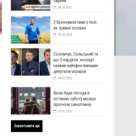
сирени
05.05.2022
З бронежилетами у полі:
як триває посівна
05.05.2022
Соломчук, Сольський та
ще 3 нардепа: експерт
назвав найефективніших
депутатів-аграріїв
08.02.2022
Якою буде погода в
останню суботу місяця:
прогнози синоптиків
29.01.2022
Завантажити ще