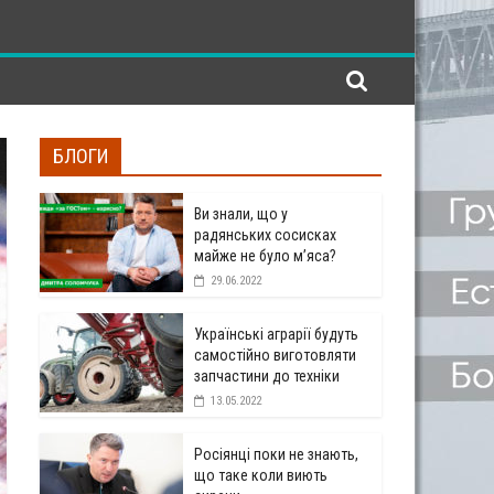
БЛОГИ
Ви знали, що у
радянських сосисках
майже не було м’яса?
29.06.2022
Українські аграрії будуть
самостійно виготовляти
запчастини до техніки
13.05.2022
Росіянці поки не знають,
що таке коли виють