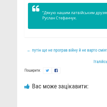
“Дякую нашим латвійським друзям
Руслан Стефанчук.
←
путін ще не програв війну й не варто сміят
Італійс
Поширити:
Вас може зацікавити: