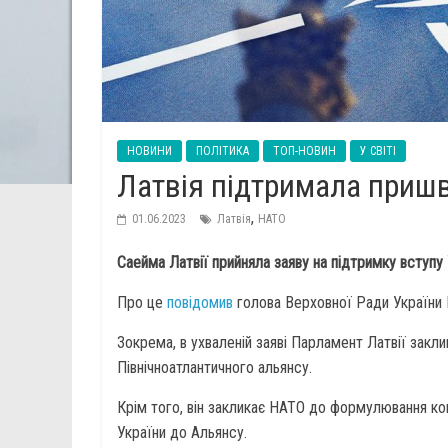
НОВИНИ
ПОЛІТИКА
ТОП-НОВИН
У СВІТІ
Латвія підтримала приш
,
01.06.2023
Латвія
НАТО
Саейма Латвії прийняла заяву на підтримку вступу 
Про це
повідомив
голова Верховної Ради України 
Зокрема, в ухваленій заяві Парламент Латвії закл
Північноатлантичного альянсу.
Крім того, він закликає НАТО до формулювання кон
України до Альянсу.