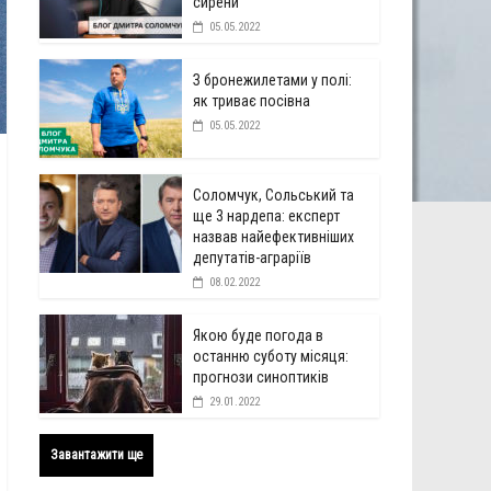
сирени
05.05.2022
З бронежилетами у полі:
як триває посівна
05.05.2022
Соломчук, Сольський та
ще 3 нардепа: експерт
назвав найефективніших
депутатів-аграріїв
08.02.2022
Якою буде погода в
останню суботу місяця:
прогнози синоптиків
29.01.2022
Завантажити ще