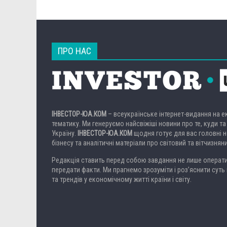
ПРО НАС
ІНВЕСТОР-ЮА.КОМ
– всеукраїнське інтернет-видання на 
тематику. Ми генеруємо найсвіжіші новини про те, куди та
Україну.
ІНВЕСТОР-ЮА.КОМ
щодня готує для вас головні но
бізнесу та аналітичні матеріали про світовий та вітчизнян
Редакція ставить перед собою завдання не лише операти
передати факти. Ми прагнемо зрозуміти і роз’яснити суть 
та трендів у економічному житті країни і світу.