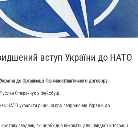
видшений вступ України до НАТО
України до Організації Північноатлантичного договору.
Руслан Стефанчук у Фейсбуці.
икає НАТО ухвалити рішення про запрошення України до
кретних завдань, які необхідно виконати для швидкої інтеграції