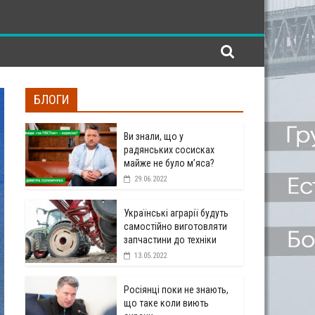
БЛОГИ
Ви знали, що у
радянських сосисках
майже не було м’яса?
29.06.2022
Українські аграрії будуть
самостійно виготовляти
запчастини до техніки
13.05.2022
Росіянці поки не знають,
що таке коли виють