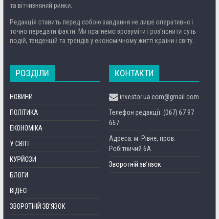
та вітчизняний ринки.
Редакція ставить перед собою завдання не лише оперативно і
точно передати факти. Ми прагнемо зрозуміти і роз’яснити суть
подій, тенденцій та трендів у економічному житті країни і світу.
РОЗДІЛИ
КОНТАКТИ
НОВИНИ
investor.ua.com@gmail.com
ПОЛІТИКА
Телефон редакції: (067) 67 97
667
ЕКОНОМІКА
Адреса: м. Рівне, пров.
У СВІТІ
Робітничий 6А
КУРЙОЗИ
Зворотній зв’язок
БЛОГИ
ВІДЕО
ЗВОРОТНІЙ ЗВ’ЯЗОК