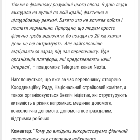
тільки в фізичному розумінні цього слова. 9 днів люди
виходили на вулиці по всій країні, фактично в
цілодобовому режимі. Багато хто не встигав поїсти і
поспати нормально. Природно, що людям просто
фізично треба відпочити, бо походи по 20 км кожен
день не всі витримують. Але найголовніше
відбувається зараз, під час перепочинку. Йде
організація платформ, які представляють наші
інтереси
“, – повідомляє Telegram-канал Nexta.
Наголошується, що вже за час перепочинку створено
Координаційну Раду, Національний страйковий комітет, а
також організовуються безліч ініціатив, які структурують
активність в різних напрямках: медична допомога,
психологічна допомога, допомога постраждалим,
підтримка робочих.
Коментар:
“
Тому до вихідних використовуємо фізичний
перепочинок для створення небувалого