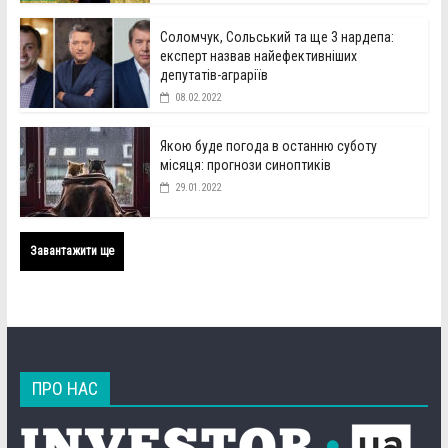
Соломчук, Сольський та ще 3 нардепа:
експерт назвав найефективніших
депутатів-аграріїв
08.02.2022
Якою буде погода в останню суботу
місяця: прогнози синоптиків
29.01.2022
Завантажити ще
ПРО НАС