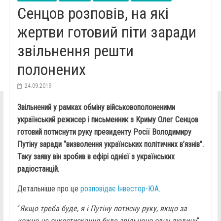
Сенцов розповів, на які
жертви готовий піти заради
звільнення решти
полонених
24.09.2019
Звільнений у рамках обміну військовополоненими
український режисер і письменник з Криму Олег Сенцов
готовий потиснути руку президенту Росії Володимиру
Путіну заради “визволення українських політичних в’язнів”.
Таку заяву він зробив в ефірі однієї з українських
радіостанцій.
Детальніше про це
розповідає Інвестор-ЮА
.
“
Якщо треба буде, я і Путіну потисну руку, якщо за
кожне це рукостискання буде звільнено одну людину
“,