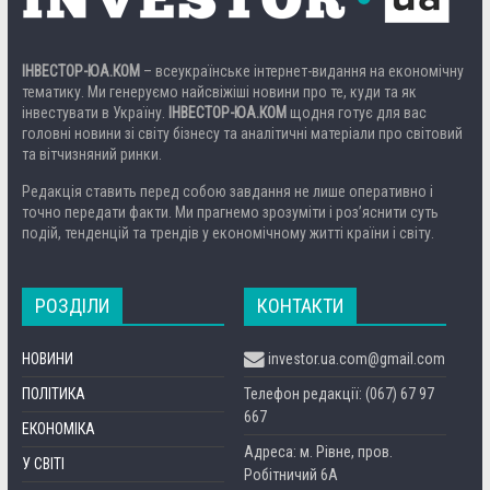
ІНВЕСТОР-ЮА.КОМ
– всеукраїнське інтернет-видання на економічну
тематику. Ми генеруємо найсвіжіші новини про те, куди та як
інвестувати в Україну.
ІНВЕСТОР-ЮА.КОМ
щодня готує для вас
головні новини зі світу бізнесу та аналітичні матеріали про світовий
та вітчизняний ринки.
Редакція ставить перед собою завдання не лише оперативно і
точно передати факти. Ми прагнемо зрозуміти і роз’яснити суть
подій, тенденцій та трендів у економічному житті країни і світу.
РОЗДІЛИ
КОНТАКТИ
НОВИНИ
investor.ua.com@gmail.com
ПОЛІТИКА
Телефон редакції: (067) 67 97
667
ЕКОНОМІКА
Адреса: м. Рівне, пров.
У СВІТІ
Робітничий 6А