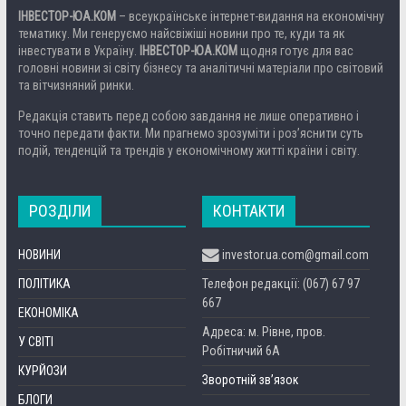
ІНВЕСТОР-ЮА.КОМ
– всеукраїнське інтернет-видання на економічну
тематику. Ми генеруємо найсвіжіші новини про те, куди та як
інвестувати в Україну.
ІНВЕСТОР-ЮА.КОМ
щодня готує для вас
головні новини зі світу бізнесу та аналітичні матеріали про світовий
та вітчизняний ринки.
Редакція ставить перед собою завдання не лише оперативно і
точно передати факти. Ми прагнемо зрозуміти і роз’яснити суть
подій, тенденцій та трендів у економічному житті країни і світу.
РОЗДІЛИ
КОНТАКТИ
НОВИНИ
investor.ua.com@gmail.com
ПОЛІТИКА
Телефон редакції: (067) 67 97
667
ЕКОНОМІКА
Адреса: м. Рівне, пров.
У СВІТІ
Робітничий 6А
КУРЙОЗИ
Зворотній зв’язок
БЛОГИ