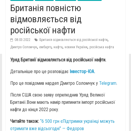
Британія повністю
відмовляється від
російської нафти
,
08.03.2022
Британія відмовляється від російської нафти
,
,
,
,
Дмитро Соломчук
ембарго
нафта
новини України
російська нафта
Уряд Британії відмовляється від російської нафти.
Детальніше про це розповідає
Інвестор-ЮА.
Про це повідомив нардеп Дмитро Соломчук у
Telegram
.
Після США свою заяву оприлюднив Уряд Великої
Британії.Вони мають намір припинити імпорт російської
нафти до кінця 2022 року.
Читайте також:
“6 500 грн єПідтримки українці можуть
отримати вже відсьогодні” — Федоров