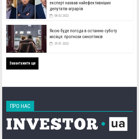
експерт назвав найефективніших
депутатів-аграріїв
08.02.2022
Якою буде погода в останню суботу
місяця: прогнози синоптиків
29.01.2022
Завантажити ще
ПРО НАС