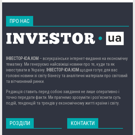
ПРО НАС
ІНВЕСТОР-ЮА.КОМ
– всеукраїнське інтернет-видання на економічну
тематику. Ми генеруємо найсвіжіші новини про те, куди та як
інвестувати в Україну.
ІНВЕСТОР-ЮА.КОМ
щодня готує для вас
головні новини зі світу бізнесу та аналітичні матеріали про світовий
та вітчизняний ринки.
Редакція ставить перед собою завдання не лише оперативно і
точно передати факти. Ми прагнемо зрозуміти і роз’яснити суть
подій, тенденцій та трендів у економічному житті країни і світу.
РОЗДІЛИ
КОНТАКТИ