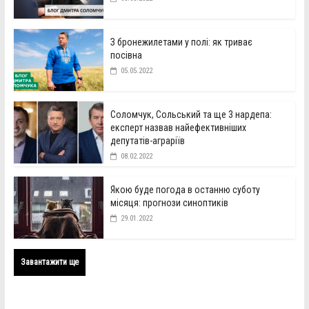
З бронежилетами у полі: як триває
посівна
05.05.2022
Соломчук, Сольський та ще 3 нардепа:
експерт назвав найефективніших
депутатів-аграріїв
08.02.2022
Якою буде погода в останню суботу
місяця: прогнози синоптиків
29.01.2022
Завантажити ще