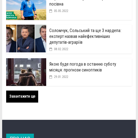
посівна
05.05.2022
Соломчук, Сольський та ще 3 нардепа:
експерт назвав найефективніших
депутатів-аграріїв
08.02.2022
Якою буде погода в останню суботу
місяця: прогнози синоптиків
29.01.2022
Завантажити ще