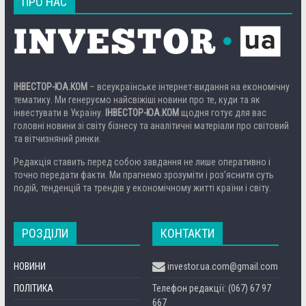
ПРО НАС
ІНВЕСТОР-ЮА.КОМ
– всеукраїнське інтернет-видання на економічну
тематику. Ми генеруємо найсвіжіші новини про те, куди та як
інвестувати в Україну.
ІНВЕСТОР-ЮА.КОМ
щодня готує для вас
головні новини зі світу бізнесу та аналітичні матеріали про світовий
та вітчизняний ринки.
Редакція ставить перед собою завдання не лише оперативно і
точно передати факти. Ми прагнемо зрозуміти і роз’яснити суть
подій, тенденцій та трендів у економічному житті країни і світу.
РОЗДІЛИ
КОНТАКТИ
НОВИНИ
investor.ua.com@gmail.com
ПОЛІТИКА
Телефон редакції: (067) 67 97
667