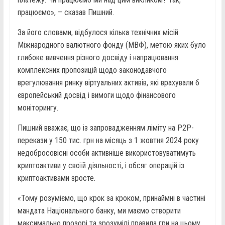
працюємо», – сказав Пишний.
За його словами, відбулося кілька технічних місій
Міжнародного валютного фонду (МВФ), метою яких було
глибоке вивчення різного досвіду і напрацювання
комплексних пропозицій щодо законодавчого
врегулювання ринку віртуальних активів, які врахували б
європейський досвід і вимоги щодо фінансового
моніторингу.
Пишний вважає, що із запровадженням ліміту на P2P-
перекази у 150 тис. грн на місяць з 1 жовтня 2024 року
недобросовісні особи активніше використовуватимуть
криптоактиви у своїй діяльності, і обсяг операцій із
криптоактивами зросте.
«Тому розуміємо, що крок за кроком, принаймні в частині
мандата Національного банку, ми маємо створити
максимально прозорі та зрозумілі правила гри на цьому