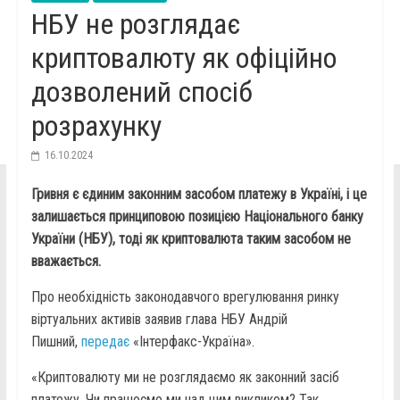
НБУ не розглядає
криптовалюту як офіційно
дозволений спосіб
розрахунку
16.10.2024
Гривня є єдиним законним засобом платежу в Україні, і це
залишається принциповою позицією Національного банку
України (НБУ), тоді як криптовалюта таким засобом не
вважається.
Про необхідність законодавчого врегулювання ринку
віртуальних активів заявив глава НБУ Андрій
Пишний,
передає
«Інтерфакс-Україна».
«Криптовалюту ми не розглядаємо як законний засіб
платежу. Чи працюємо ми над цим викликом? Так,