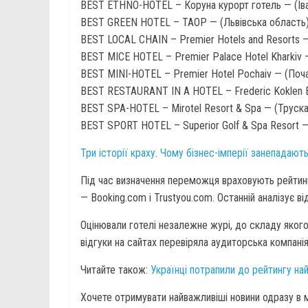
BEST ETHNO-HOTEL – Коруна курорт готель — (Іва
BEST GREEN HOTEL – ТАОР — (Львівська область)
BEST LOCAL CHAIN – Premier Hotels and Resorts — 
BEST MICE HOTEL – Premier Palace Hotel Kharkiv —
BEST MINI-HOTEL – Premier Hotel Pochaiv — (Поча
BEST RESTAURANT IN A HOTEL – Frederic Koklen B
BEST SPA-HOTEL – Mirotel Resort & Spa — (Труска
BEST SPORT HOTEL – Superior Golf & Spa Resort — 
Три історії краху. Чому бізнес-імперії занепадают
Під час визначення переможця враховують рейтинг
— Booking.com і Trustyou.com. Останній аналізує від
Оцінювали готелі незалежне журі, до складу якого у
відгуки на сайтах перевіряла аудиторська компані
Читайте також:
Українці потрапили до рейтингу най
Хочете отримувати найважливіші новини одразу в