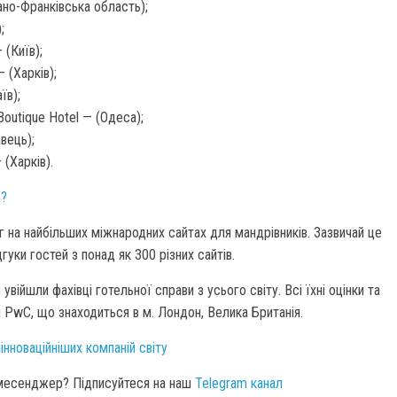
но-Франківська область);
;
(Київ);
 (Харків);
їв);
outique Hotel — (Одеса);
вець);
(Харків).
ь?
 на найбільших міжнародних сайтах для мандрівників. Зазвичай це
гуки гостей з понад як 300 різних сайтів.
війшли фахівці готельної справи з усього світу. Всі їхні оцінки та
я PwC, що знаходиться в м. Лондон, Велика Британія.
інноваційніших компаній світу
 месенджер? Підписуйтеся на наш
Telegram канал