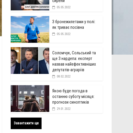
сирени
05.05.2022
З бронежилетами у полі:
як триває посівна
05.05.2022
Соломчук, Сольський та
ще 3 нардепа: експерт
назвав найефективніших
депутатів-аграріїв
08.02.2022
Якою буде погода в
останню суботу місяця:
прогнози синоптиків
29.01.2022
Завантажити ще