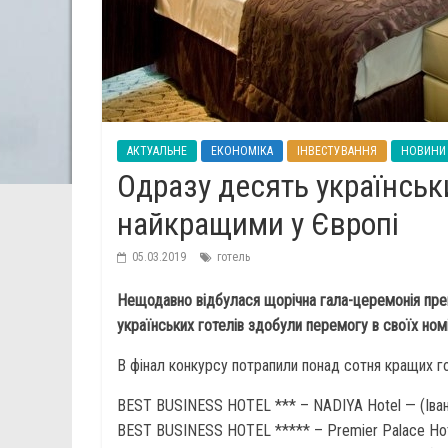
АКТУАЛЬНЕ
ЕКОНОМІКА
ІНВЕСТУВАННЯ
НОВИНИ
Одразу десять українськи
найкращими у Європі
05.03.2019
готель
Нещодавно відбулася щорічна гала-церемонія премії
українських готелів здобули перемогу в своїх ном
В фінал конкурсу потрапили понад сотня кращих го
BEST BUSINESS HOTEL *** – NADIYA Hotel — (Іван
BEST BUSINESS HOTEL ***** – Premier Palace Hotel