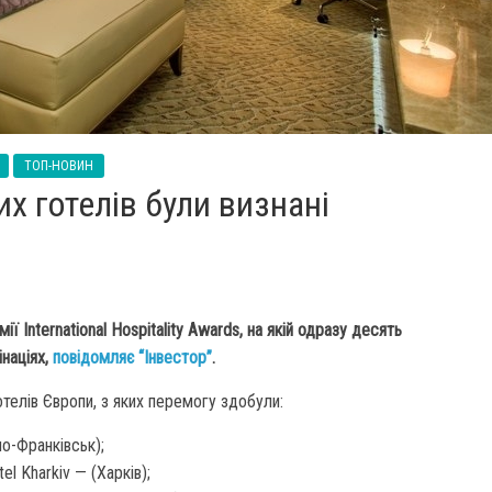
ТОП-НОВИН
х готелів були визнані
 International Hospitality Awards, на якій одразу десять
інаціях,
повідомляє “Інвестор”
.
телів Європи, з яких перемогу здобули:
о-Франківськ);
 Kharkiv — (Харків);