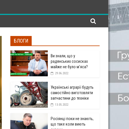
БЛОГИ
Ви знали, що у
радянських сосисках
майже не було м’яса?
29.06.2022
Українські аграрії будуть
самостійно виготовляти
запчастини до техніки
13.05.2022
Росіянці поки не знають,
що таке коли виють