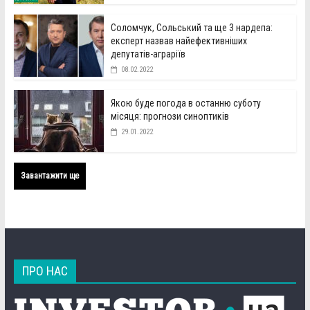
Соломчук, Сольський та ще 3 нардепа:
експерт назвав найефективніших
депутатів-аграріїв
08.02.2022
Якою буде погода в останню суботу
місяця: прогнози синоптиків
29.01.2022
Завантажити ще
ПРО НАС