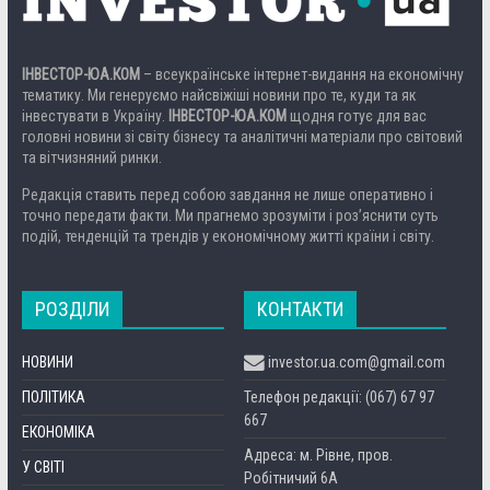
ІНВЕСТОР-ЮА.КОМ
– всеукраїнське інтернет-видання на економічну
тематику. Ми генеруємо найсвіжіші новини про те, куди та як
інвестувати в Україну.
ІНВЕСТОР-ЮА.КОМ
щодня готує для вас
головні новини зі світу бізнесу та аналітичні матеріали про світовий
та вітчизняний ринки.
Редакція ставить перед собою завдання не лише оперативно і
точно передати факти. Ми прагнемо зрозуміти і роз’яснити суть
подій, тенденцій та трендів у економічному житті країни і світу.
РОЗДІЛИ
КОНТАКТИ
НОВИНИ
investor.ua.com@gmail.com
ПОЛІТИКА
Телефон редакції: (067) 67 97
667
ЕКОНОМІКА
Адреса: м. Рівне, пров.
У СВІТІ
Робітничий 6А