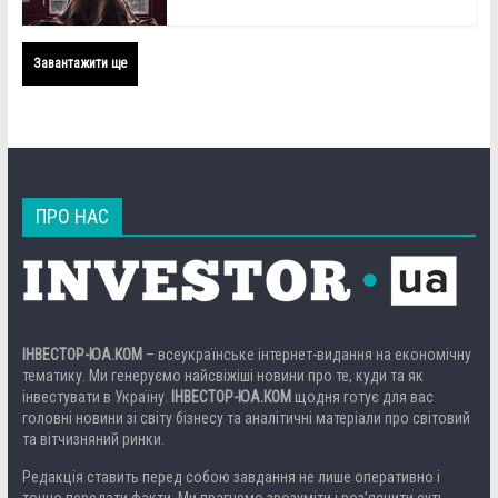
Завантажити ще
ПРО НАС
ІНВЕСТОР-ЮА.КОМ
– всеукраїнське інтернет-видання на економічну
тематику. Ми генеруємо найсвіжіші новини про те, куди та як
інвестувати в Україну.
ІНВЕСТОР-ЮА.КОМ
щодня готує для вас
головні новини зі світу бізнесу та аналітичні матеріали про світовий
та вітчизняний ринки.
Редакція ставить перед собою завдання не лише оперативно і
точно передати факти. Ми прагнемо зрозуміти і роз’яснити суть