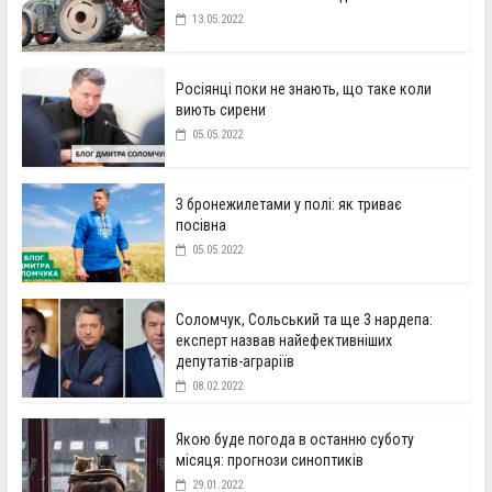
13.05.2022
Росіянці поки не знають, що таке коли
виють сирени
05.05.2022
З бронежилетами у полі: як триває
посівна
05.05.2022
Соломчук, Сольський та ще 3 нардепа:
експерт назвав найефективніших
депутатів-аграріїв
08.02.2022
Якою буде погода в останню суботу
місяця: прогнози синоптиків
29.01.2022