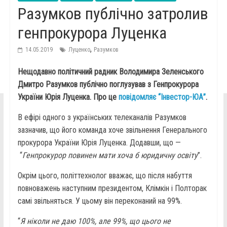
Разумков публічно затролив
генпрокурора Луценка
,
14.05.2019
Луценко
Разумков
Нещодавно політичний радник Володимира Зеленського
Дмитро Разумков публічно поглузував з Генпрокурора
України Юрія Луценка. Про це
повідомляє “Інвестор-ЮА”
.
В ефірі одного з українських телеканалів Разумков
зазначив, що його команда хоче звільнення Генерального
прокурора України Юрія Луценка. Додавши, що —
“
Генпрокурор повинен мати хоча б юридичну освіту
”.
Окрім цього, політтехнолог вважає, що після набуття
повноважень наступним президентом, Клімкін і Полторак
самі звільняться. У цьому він переконаний на 99%.
“
Я ніколи не даю 100%, але 99%, що цього не