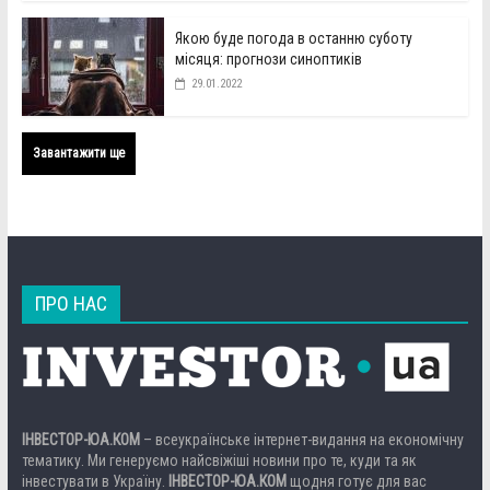
Якою буде погода в останню суботу
місяця: прогнози синоптиків
29.01.2022
Завантажити ще
ПРО НАС
ІНВЕСТОР-ЮА.КОМ
– всеукраїнське інтернет-видання на економічну
тематику. Ми генеруємо найсвіжіші новини про те, куди та як
інвестувати в Україну.
ІНВЕСТОР-ЮА.КОМ
щодня готує для вас