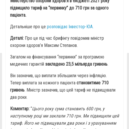
Міністерство охорони здоров’я в бюджеті 2021 року
підвищило тариф на “первинку” до 710 грн за одного
пацієнта.
Детальніше про це
розповідає Інвестор-ЮА.
Деталі:
Про це під час брифінгу повідомив міністр
охорони здоров’я Максим Степанов.
Загалом на фінансування “первинки” за програмою
медичних гарантій
закладено 23,5 мільярда гривень
.
Він зазначив, що виплати збільшили через інфляцію.
Тепер виплата за кожного пацієнта
становитиме 710
гривень
. Міністр зазначив, що цей тариф не підвищували
два роки.
Коментар:
“
Цього року сума становить 600 грн, у
наступному році ми заклали 710 грн. Ми підвищили цей
тариф. Його не підвищували два роки і з урахуванням