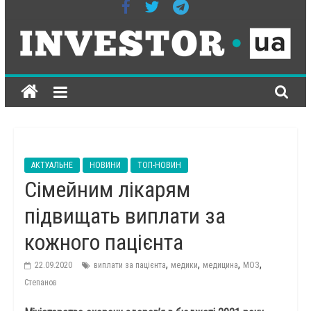
ІНВЕСТОР-
ЮА
всеукраїнське
інтернет-
АКТУАЛЬНЕ
НОВИНИ
ТОП-НОВИН
Сімейним лікарям
видання
на
підвищать виплати за
економічну
тематику
кожного пацієнта
,
,
,
,
22.09.2020
виплати за пацієнта
медики
медицина
МОЗ
Степанов