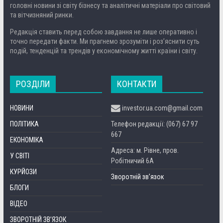
головні новини зі світу бізнесу та аналітичні матеріали про світовий
та вітчизняний ринки.
Редакція ставить перед собою завдання не лише оперативно і
точно передати факти. Ми прагнемо зрозуміти і роз’яснити суть
подій, тенденцій та трендів у економічному житті країни і світу.
РОЗДІЛИ
КОНТАКТИ
НОВИНИ
investor.ua.com@gmail.com
ПОЛІТИКА
Телефон редакції: (067) 67 97
667
ЕКОНОМІКА
Адреса: м. Рівне, пров.
У СВІТІ
Робітничий 6А
КУРЙОЗИ
Зворотній зв’язок
БЛОГИ
ВІДЕО
ЗВОРОТНІЙ ЗВ’ЯЗОК