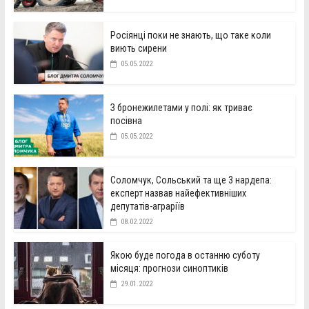
Росіянці поки не знають, що таке коли
виють сирени
05.05.2022
З бронежилетами у полі: як триває
посівна
05.05.2022
Соломчук, Сольський та ще 3 нардепа:
експерт назвав найефективніших
депутатів-аграріїв
08.02.2022
Якою буде погода в останню суботу
місяця: прогнози синоптиків
29.01.2022