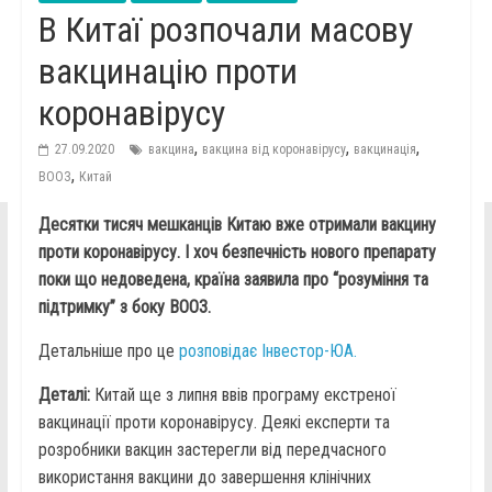
В Китаї розпочали масову
вакцинацію проти
коронавірусу
,
,
,
27.09.2020
вакцина
вакцина від коронавірусу
вакцинація
,
ВООЗ
Китай
Десятки тисяч мешканців Китаю вже отримали вакцину
проти коронавірусу. І хоч безпечність нового препарату
поки що недоведена, країна заявила про “розуміння та
підтримку” з боку ВООЗ.
Детальніше про це
розповідає Інвестор-ЮА.
Деталі:
Китай ще з липня ввів програму екстреної
вакцинації проти коронавірусу. Деякі експерти та
розробники вакцин застерегли від передчасного
використання вакцини до завершення клінічних