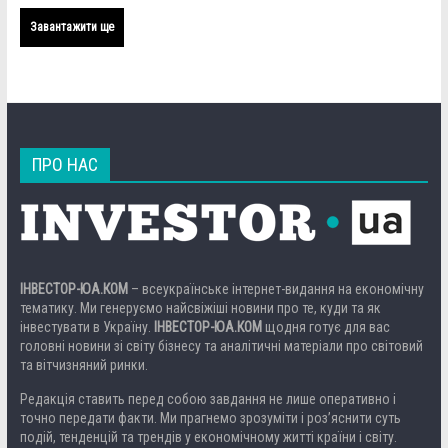
Завантажити ще
ПРО НАС
ІНВЕСТОР-ЮА.КОМ
– всеукраїнське інтернет-видання на економічну
тематику. Ми генеруємо найсвіжіші новини про те, куди та як
інвестувати в Україну.
ІНВЕСТОР-ЮА.КОМ
щодня готує для вас
головні новини зі світу бізнесу та аналітичні матеріали про світовий
та вітчизняний ринки.
Редакція ставить перед собою завдання не лише оперативно і
точно передати факти. Ми прагнемо зрозуміти і роз’яснити суть
подій, тенденцій та трендів у економічному житті країни і світу.