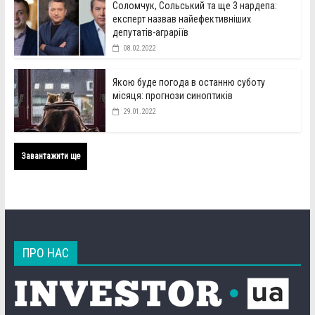
Соломчук, Сольський та ще 3 нардепа:
експерт назвав найефективніших
депутатів-аграріїв
08.02.2022
Якою буде погода в останню суботу
місяця: прогнози синоптиків
29.01.2022
Завантажити ще
ПРО НАС