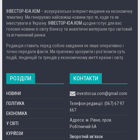
ІНВЕСТОР-ЮА.КОМ
– всеукраїнське інтернет-видання на економічну
тематику. Ми генеруємо найсвіжіші новини про те, куди та як
інвестувати в Україну.
ІНВЕСТОР-ЮА.КОМ
щодня готує для вас
головні новини зі світу бізнесу та аналітичні матеріали про світовий
та вітчизняний ринки.
Редакція ставить перед собою завдання не лише оперативно і
точно передати факти. Ми прагнемо зрозуміти і роз’яснити суть
подій, тенденцій та трендів у економічному житті країни і світу.
РОЗДІЛИ
КОНТАКТИ
НОВИНИ
investor.ua.com@gmail.com
ПОЛІТИКА
Телефон редакції: (067) 67 97
667
ЕКОНОМІКА
Адреса: м. Рівне, пров.
У СВІТІ
Робітничий 6А
КУРЙОЗИ
Зворотній зв’язок