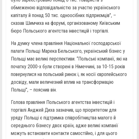
обмеженою відповідальністю за участю українського
капіталу й понад 50 тис. одноосібних підприємців”, –
сказав Шимчиха на форумі, організованому Київським
бюро Польського агентства інвестицій і торгівлі.
На думку члена правління Національної господарської
палати Польщі Марека Бельського, український бізнес у
Польщі має великі перспективи. “Польські компанії, які на
початку 2000-х були створені в Німеччині, за 10-15 років
повернулися на польський ринок і, як носії європейського
досвіду, мали величезний вплив на трансформацію
Польщі”, – пояснив він.
Голова правління Польського агентства інвестицій і
торгівлі Анджей Диха зазначив, що пріоритетом для
уряду Польщі є підтримка співробітництва малого й
середнього бізнесу двох країн, адже великі компанії
можуть встановити контакти самостійно, і для цього