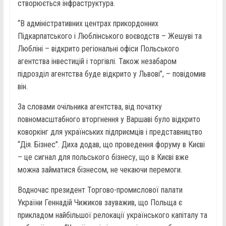
створюється інфраструктура.
“В адміністративних центрах прикордонних
Підкарпатського і Люблінського воєводств – Жешуві та
Любліні – відкрито регіональні офіси Польського
агентства інвестицій і торгівлі. Також незабаром
підрозділ агентства буде відкрито у Львові”, – повідомив
він.
За словами очільника агентства, від початку
повномасштабного вторгнення у Варшаві було відкрито
коворкінг для українських підприємців і представництво
“Дія. Бізнес”. Диха додав, що проведення форуму в Києві
– це сигнал для польського бізнесу, що в Києві вже
можна займатися бізнесом, не чекаючи перемоги.
Водночас президент Торгово-промислової палати
України Геннадій Чижиков зауважив, що Польща є
прикладом найбільшої релокації українського капіталу та