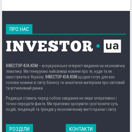
ПРО НАС
ІНВЕСТОР-ЮА.КОМ
– всеукраїнське інтернет-видання на економічну
тематику. Ми генеруємо найсвіжіші новини про те, куди та як
інвестувати в Україну.
ІНВЕСТОР-ЮА.КОМ
щодня готує для вас
головні новини зі світу бізнесу та аналітичні матеріали про світовий
та вітчизняний ринки.
Редакція ставить перед собою завдання не лише оперативно і
точно передати факти. Ми прагнемо зрозуміти і роз’яснити суть
подій, тенденцій та трендів у економічному житті країни і світу.
РОЗДІЛИ
КОНТАКТИ