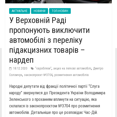
АКТУАЛЬНЕ
НОВИНИ
ТОП-НОВИН
У Верховній Раді
пропонують виключити
автомобілі з переліку
підакцизних товарів –
нардеп
,
,
18.12.2020
"євробляхи"
акциз на легкові автомобілі
Дмитро
,
,
Соломчук
законопроєкт №3704
розмитнення автомобілів
Народні депутати від фракції політичної партії “Слуга
народу” звернулися до Президента України Володимира
Зеленського з проханням вплинути на ситуацію, яка
склалася із законопроєктом №3704 про розмитнення
автомобілів. Детальніше про це розповідає Час-Дій.