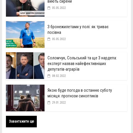
виють сирени
05.05.2022
З бронежилетами у полі: як триває
посівна
05.05.2022
Соломчук, Сольський та ще 3 нардепа:
експерт назвав найефективніших
депутатів-аграріїв
08.02.2022
Якою буде погода в останню суботу
місяця: прогнози синоптиків
29.01.2022
Завантажити ще