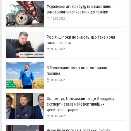
Українські аграрії будуть самостійно
виготовляти запчастини до техніки
13.05.2022
Росіянці поки не знають, що таке коли
виють сирени
05.05.2022
З бронежилетами у полі: як триває
посівна
05.05.2022
Соломчук, Сольський та ще 3 нардепа:
експерт назвав найефективніших
депутатів-аграріїв
08.02.2022
Якою буде погода в останню суботу