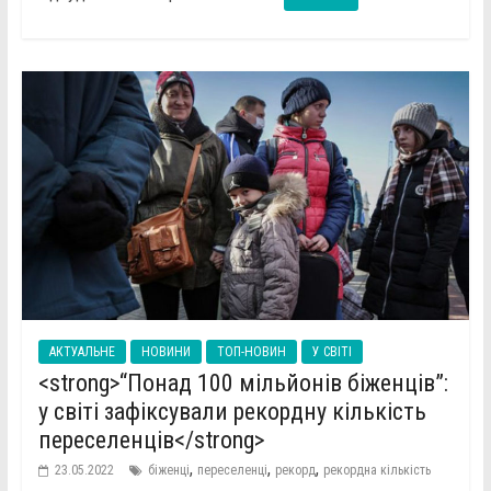
АКТУАЛЬНЕ
НОВИНИ
ТОП-НОВИН
У СВІТІ
<strong>“Понад 100 мільйонів біженців”:
у світі зафіксували рекордну кількість
переселенців</strong>
,
,
,
23.05.2022
біженці
переселенці
рекорд
рекордна кількість