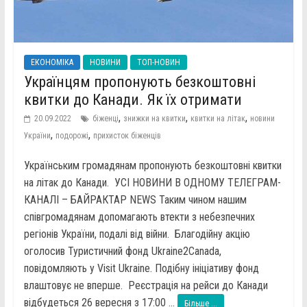
ЕКОНОМІКА
НОВИНИ
ТОП-НОВИН
Українцям пропонують безкоштовні
квитки до Канади. Як їх отримати
,
,
,
20.09.2022
біженці
знижки на квитки
квитки на літак
новини
,
,
України
подорожі
прихисток біженців
Українським громадянам пропонують безкоштовні квитки
на літак до Канади. УСІ НОВИНИ В ОДНОМУ ТЕЛЕГРАМ-
КАНАЛІ – БАЙРАКТАР NEWS Таким чином нашим
співгромадянам допомагають втекти з небезпечних
регіонів України, подалі від війни. Благодійну акцію
оголосив Туристичний фонд Ukraine2Canada,
повідомляють у Visit Ukraine. Подібну ініціативу фонд
влаштовує не вперше. Реєстрація на рейси до Канади
відбудеться 26 вересня з 17:00 ...
Більше ...