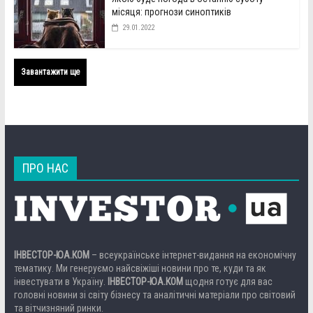
місяця: прогнози синоптиків
29.01.2022
Завантажити ще
ПРО НАС
ІНВЕСТОР-ЮА.КОМ
– всеукраїнське інтернет-видання на економічну
тематику. Ми генеруємо найсвіжіші новини про те, куди та як
інвестувати в Україну.
ІНВЕСТОР-ЮА.КОМ
щодня готує для вас
головні новини зі світу бізнесу та аналітичні матеріали про світовий
та вітчизняний ринки.