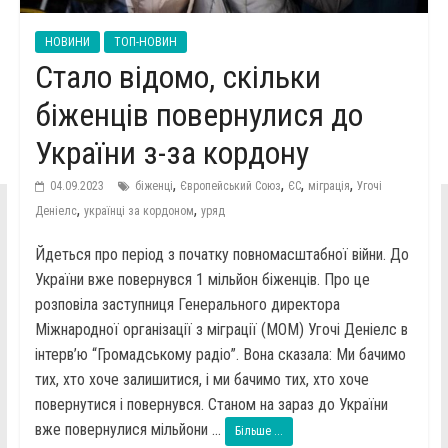
НОВИНИ
ТОП-НОВИН
Стало відомо, скільки
біженців повернулися до
України з-за кордону
,
,
,
,
04.09.2023
біженці
Європейський Союз
ЄС
міграція
Угочі
,
,
Деніелс
українці за кордоном
уряд
Йдеться про період з початку повномасштабної війни. До
України вже повернувся 1 мільйон біженців. Про це
розповіла заступниця Генерального директора
Міжнародної організації з міграції (МОМ) Угочі Деніелс в
інтерв’ю “Громадському радіо”. Вона сказала: Ми бачимо
тих, хто хоче залишитися, і ми бачимо тих, хто хоче
повернутися і повернувся. Станом на зараз до України
вже повернулися мільйони ...
Більше ...