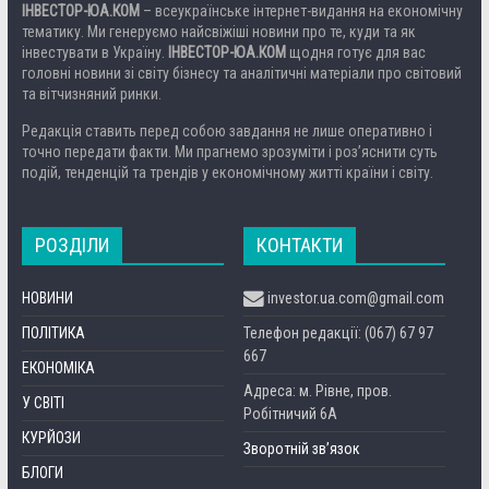
ІНВЕСТОР-ЮА.КОМ
– всеукраїнське інтернет-видання на економічну
тематику. Ми генеруємо найсвіжіші новини про те, куди та як
інвестувати в Україну.
ІНВЕСТОР-ЮА.КОМ
щодня готує для вас
головні новини зі світу бізнесу та аналітичні матеріали про світовий
та вітчизняний ринки.
Редакція ставить перед собою завдання не лише оперативно і
точно передати факти. Ми прагнемо зрозуміти і роз’яснити суть
подій, тенденцій та трендів у економічному житті країни і світу.
РОЗДІЛИ
КОНТАКТИ
НОВИНИ
investor.ua.com@gmail.com
ПОЛІТИКА
Телефон редакції: (067) 67 97
667
ЕКОНОМІКА
Адреса: м. Рівне, пров.
У СВІТІ
Робітничий 6А
КУРЙОЗИ
Зворотній зв’язок
БЛОГИ