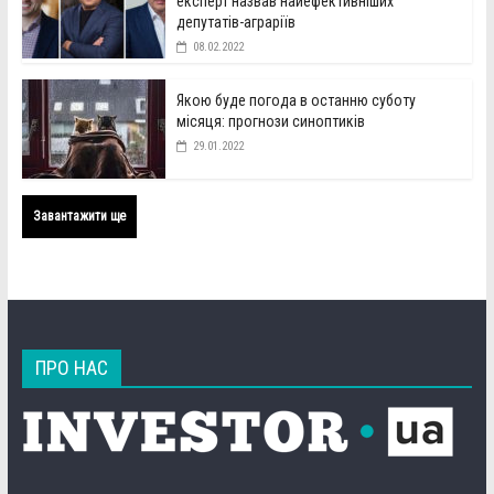
експерт назвав найефективніших
депутатів-аграріїв
08.02.2022
Якою буде погода в останню суботу
місяця: прогнози синоптиків
29.01.2022
Завантажити ще
ПРО НАС