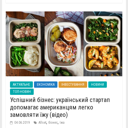
АКТУАЛЬНЕ
ЕКОНОМІКА
ІНВЕСТУВАННЯ
НОВИНИ
ТОП-НОВИН
Успішний бізнес: український стартап
допомагає американцям легко
замовляти їжу (відео)
,
,
04.06.2019
Allset
бізнес
їжа