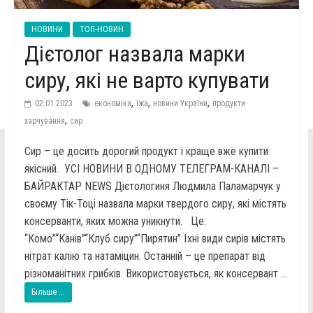
НОВИНИ
ТОП-НОВИН
Дієтолог назвала марки
сиру, які не варто купувати
,
,
,
02.01.2023
економіка
їжа
новини України
продукти
,
харчування
сир
Сир – це досить дорогий продукт і краще вже купити
якісний. УСІ НОВИНИ В ОДНОМУ ТЕЛЕГРАМ-КАНАЛІ –
БАЙРАКТАР NEWS Дієтологиня Людмила Паламарчук у
своєму Тік-Тоці назвала марки твердого сиру, які містять
консерванти, яких можна уникнути. Це:
“Комо”“Канів”“Клуб сиру”“Пирятин” Їхні види сирів містять
нітрат калію та натаміцин. Останній – це препарат від
різноманітних грибків. Використовується, як консервант ...
Більше ...