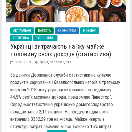
АКТУАЛЬНЕ
ВАЛЮТА
ЕКОНОМІКА
НОВИНИ
ПОЛІТИКА
ТОП-НОВИН
Українці витрачають на їжу майже
половину своїх доходів (статистика)
,
,
06.02.2019
гроші
зарплати
їжа
За даними Державної служби статистики на купівлю
продуктів харчування і безалкогольних напоїв в третьому
кварталі 2018 року українці витрачали в середньому
44,5% своїх місячних доходів, повідомляє “Інвестор”.
Середньостатистичне українське домогосподарство
складається з 2,11 людини. На продукти одна сім’я
витрачала 3332,29 грн на місяць. Майже чверть в
структурі витрат займало м’ясо. Близько 16% витрат