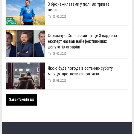
З бронежилетами у полі: як триває
посівна
05.05.2022
Соломчук, Сольський та ще 3 нардепа:
експерт назвав найефективніших
депутатів-аграріїв
08.02.2022
Якою буде погода в останню суботу
місяця: прогнози синоптиків
29.01.2022
Завантажити ще