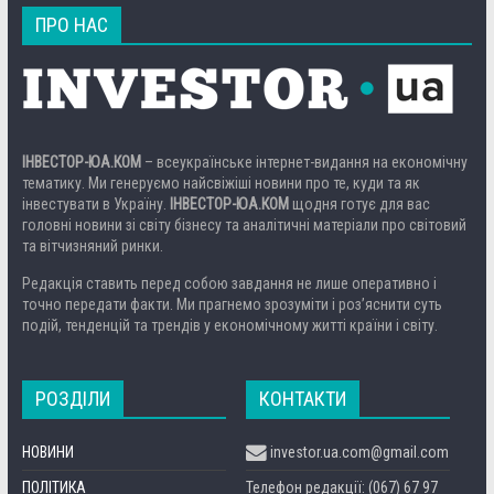
ПРО НАС
ІНВЕСТОР-ЮА.КОМ
– всеукраїнське інтернет-видання на економічну
тематику. Ми генеруємо найсвіжіші новини про те, куди та як
інвестувати в Україну.
ІНВЕСТОР-ЮА.КОМ
щодня готує для вас
головні новини зі світу бізнесу та аналітичні матеріали про світовий
та вітчизняний ринки.
Редакція ставить перед собою завдання не лише оперативно і
точно передати факти. Ми прагнемо зрозуміти і роз’яснити суть
подій, тенденцій та трендів у економічному житті країни і світу.
РОЗДІЛИ
КОНТАКТИ
НОВИНИ
investor.ua.com@gmail.com
ПОЛІТИКА
Телефон редакції: (067) 67 97