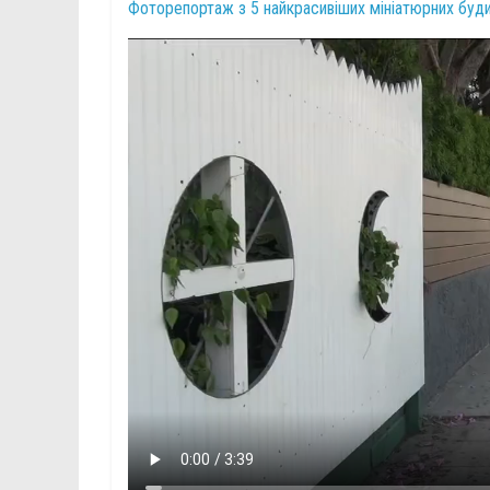
Фоторепортаж з 5 найкрасивіших мініатюрних буди