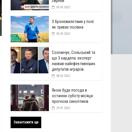
сирени
05.05.2022
З бронежилетами у полі:
як триває посівна
05.05.2022
Соломчук, Сольський та
ще 3 нардепа: експерт
назвав найефективніших
депутатів-аграріїв
08.02.2022
Якою буде погода в
останню суботу місяця:
прогнози синоптиків
29.01.2022
Завантажити ще