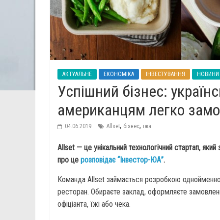
АКТУАЛЬНЕ
ЕКОНОМІКА
ІНВЕСТУВАННЯ
НОВИНИ
Успішний бізнес: україн
американцям легко замов
,
,
04.06.2019
Allset
бізнес
їжа
Allset — це унікальний технологічний стартап, який
про це
розповідає “Інвестор-ЮА”
.
Команда Allset займається розробкою однойменно
ресторан. Обираєте заклад, оформляєте замовленн
офіціанта, їжі або чека.