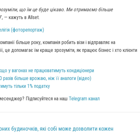
розуміли, що їм це буде цікаво. Ми отримаємо більше
ю
”, — кажуть в Allset.
релігія (фоторепортаж)
мпанії більше року, компанія робить візи і відправляє на
, це допомагає їм краще зрозуміти, як працює бізнес і хто клієнти
якщо у вагонах не працюватимуть кондиціонери
0 разів більше врожаю, ніж її аналоги (відео)
итимуть тільки 1% податку
 месенджер? Підписуйтеся на наш
Telegram канал
них будиночків, які собі може дозволити кожен