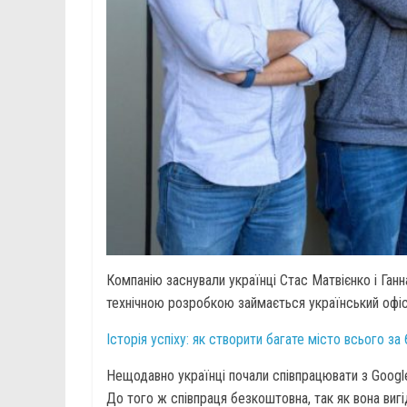
Компанію заснували українці Стас Матвієнко і Ганна
технічною розробкою займається український офіс
Історія успіху: як створити багате місто всього за
Нещодавно українці почали співпрацювати з Google.
До того ж співпраця безкоштовна, так як вона ви