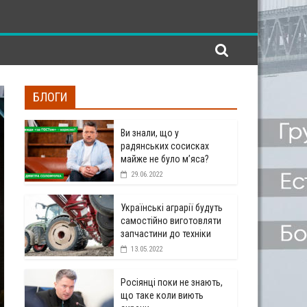
БЛОГИ
Ви знали, що у
радянських сосисках
майже не було м’яса?
29.06.2022
Українські аграрії будуть
самостійно виготовляти
запчастини до техніки
13.05.2022
Росіянці поки не знають,
що таке коли виють