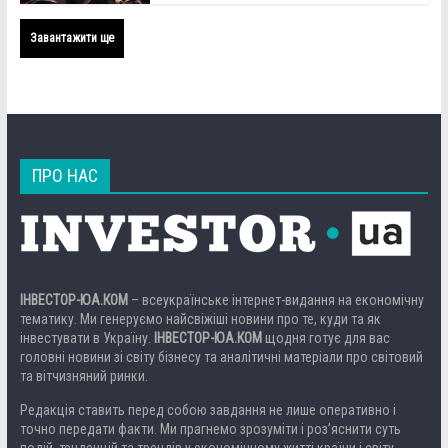
Завантажити ще
ПРО НАС
ІНВЕСТОР-ЮА.КОМ
– всеукраїнське інтернет-видання на економічну
тематику. Ми генеруємо найсвіжіші новини про те, куди та як
інвестувати в Україну.
ІНВЕСТОР-ЮА.КОМ
щодня готує для вас
головні новини зі світу бізнесу та аналітичні матеріали про світовий
та вітчизняний ринки.
Редакція ставить перед собою завдання не лише оперативно і
точно передати факти. Ми прагнемо зрозуміти і роз’яснити суть
подій, тенденцій та трендів у економічному житті країни і світу.