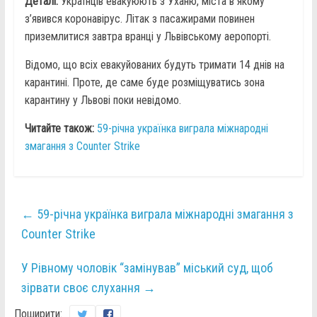
Деталі:
Українців евакуюють з Уханю, міста в якому
з’явився коронавірус. Літак з пасажирами повинен
приземлитися завтра вранці у Львівському аеропорті.
Відомо, що всіх евакуйованих будуть тримати 14 днів на
карантині. Проте, де саме буде розміщуватись зона
карантину у Львові поки невідомо.
Читайте також:
59-річна українка виграла міжнародні
змагання з Counter Strike
←
59-річна українка виграла міжнародні змагання з
Counter Strike
У Рівному чоловік “замінував” міський суд, щоб
зірвати своє слухання
→
Поширити: