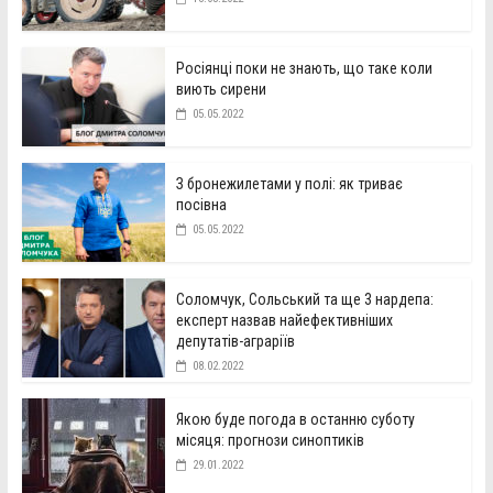
Росіянці поки не знають, що таке коли
виють сирени
05.05.2022
З бронежилетами у полі: як триває
посівна
05.05.2022
Соломчук, Сольський та ще 3 нардепа:
експерт назвав найефективніших
депутатів-аграріїв
08.02.2022
Якою буде погода в останню суботу
місяця: прогнози синоптиків
29.01.2022