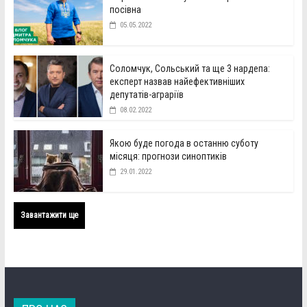
посівна
05.05.2022
Соломчук, Сольський та ще 3 нардепа:
експерт назвав найефективніших
депутатів-аграріїв
08.02.2022
Якою буде погода в останню суботу
місяця: прогнози синоптиків
29.01.2022
Завантажити ще