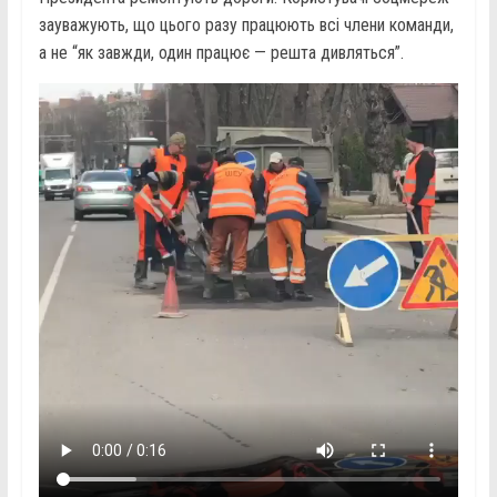
зауважують, що цього разу працюють всі члени команди,
а не “як завжди, один працює — решта дивляться”.