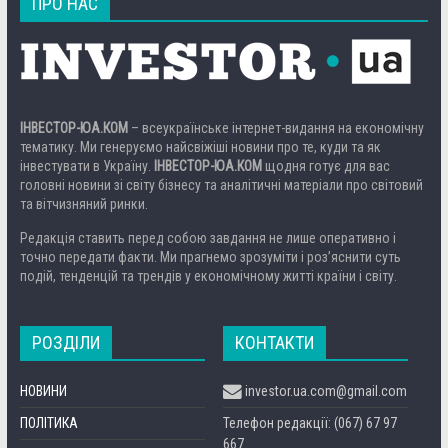
ПРО НАС
ІНВЕСТОР-ЮА.КОМ
– всеукраїнське інтернет-видання на економічну
тематику. Ми генеруємо найсвіжіші новини про те, куди та як
інвестувати в Україну.
ІНВЕСТОР-ЮА.КОМ
щодня готує для вас
головні новини зі світу бізнесу та аналітичні матеріали про світовий
та вітчизняний ринки.
Редакція ставить перед собою завдання не лише оперативно і
точно передати факти. Ми прагнемо зрозуміти і роз’яснити суть
подій, тенденцій та трендів у економічному житті країни і світу.
РОЗДІЛИ
КОНТАКТИ
НОВИНИ
investor.ua.com@gmail.com
ПОЛІТИКА
Телефон редакції: (067) 67 97
667