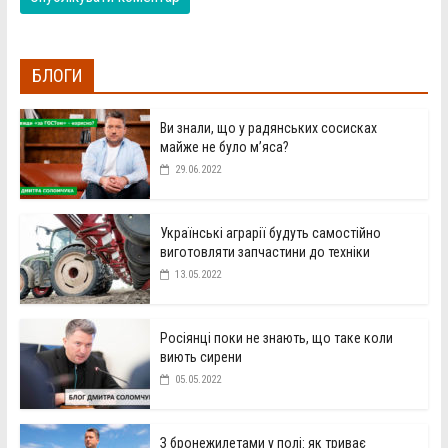
БЛОГИ
Ви знали, що у радянських сосисках
майже не було м’яса?
29.06.2022
Українські аграрії будуть самостійно
виготовляти запчастини до техніки
13.05.2022
Росіянці поки не знають, що таке коли
виють сирени
05.05.2022
З бронежилетами у полі: як триває