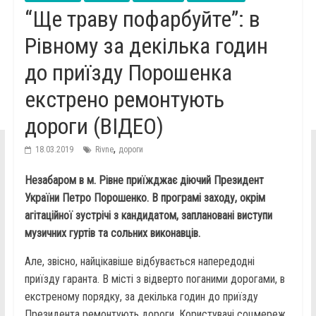
“Ще траву пофарбуйте”: в
Рівному за декілька годин
до приїзду Порошенка
екстрено ремонтують
дороги (ВІДЕО)
,
18.03.2019
Rivne
дороги
Незабаром в м. Рівне приїжджає діючий Президент
України Петро Порошенко. В програмі заходу, окрім
агітаційної зустрічі з кандидатом, заплановані виступи
музичних гуртів та сольних виконавців.
Але, звісно, найцікавіше відбувається напередодні
приїзду гаранта. В місті з відверто поганими дорогами, в
екстреному порядку, за декілька годин до приїзду
Президента ремонтують дороги. Користувачі соцмереж