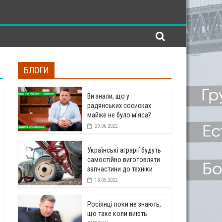
БЛОГИ
Ви знали, що у
радянських сосисках
майже не було м’яса?
29.06.2022
Українські аграрії будуть
самостійно виготовляти
запчастини до техніки
13.05.2022
Росіянці поки не знають,
що таке коли виють