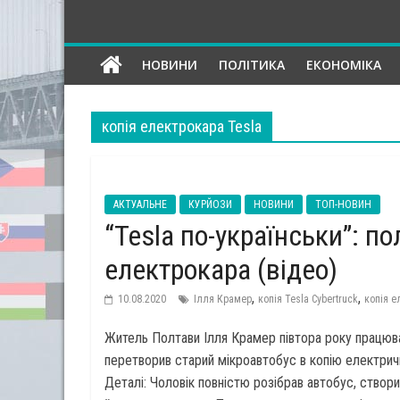
ІНВЕСТОР-
НОВИНИ
ПОЛІТИКА
ЕКОНОМІКА
ЮА
копія електрокара Tesla
всеукраїнське
інтернет-
видання
на
АКТУАЛЬНЕ
КУРЙОЗИ
НОВИНИ
ТОП-НОВИН
економічну
“Tesla по-українськи”: п
тематику
електрокара (відео)
,
,
10.08.2020
Ілля Крамер
копія Tesla Cybertruck
копія е
Житель Полтави Ілля Крамер півтора року працюв
перетворив старий мікроавтобус в копію електричн
Деталі: Чоловік повністю розібрав автобус, створи