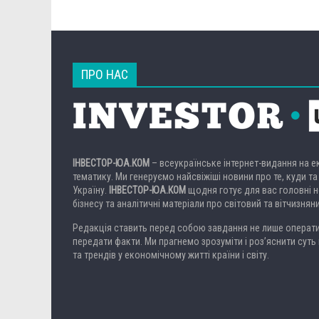
ПРО НАС
ІНВЕСТОР-ЮА.КОМ
– всеукраїнське інтернет-видання на 
тематику. Ми генеруємо найсвіжіші новини про те, куди та
Україну.
ІНВЕСТОР-ЮА.КОМ
щодня готує для вас головні но
бізнесу та аналітичні матеріали про світовий та вітчизнян
Редакція ставить перед собою завдання не лише операти
передати факти. Ми прагнемо зрозуміти і роз’яснити суть 
та трендів у економічному житті країни і світу.