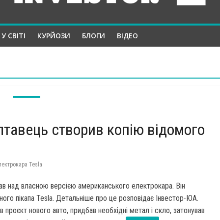
У СВІТІ
КУРЙОЗИ
БЛОГИ
ВІДЕО
олтавець створив копію відомого
лектрокара Tesla
ав над власною версією американського електрокара. Він
ого пікапа Tesla. Детальніше про це розповідає Інвестор-ЮА.
в проєкт нового авто, придбав необхідні метал і скло, затонував